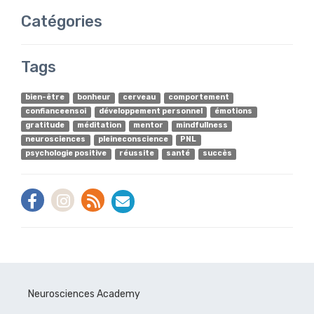
Catégories
Tags
bien-être
bonheur
cerveau
comportement
confianceensoi
développement personnel
émotions
gratitude
méditation
mentor
mindfullness
neurosciences
pleineconscience
PNL
psychologie positive
réussite
santé
succès
Neurosciences Academy