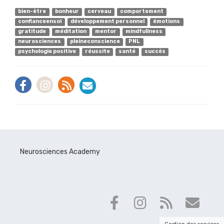
bien-être
bonheur
cerveau
comportement
confianceensoi
développement personnel
émotions
gratitude
méditation
mentor
mindfullness
neurosciences
pleineconscience
PNL
psychologie positive
réussite
santé
succès
Neurosciences Academy