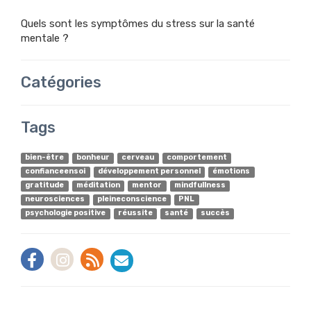
Quels sont les symptômes du stress sur la santé
mentale ?
Catégories
Tags
bien-être
bonheur
cerveau
comportement
confianceensoi
développement personnel
émotions
gratitude
méditation
mentor
mindfullness
neurosciences
pleineconscience
PNL
psychologie positive
réussite
santé
succès