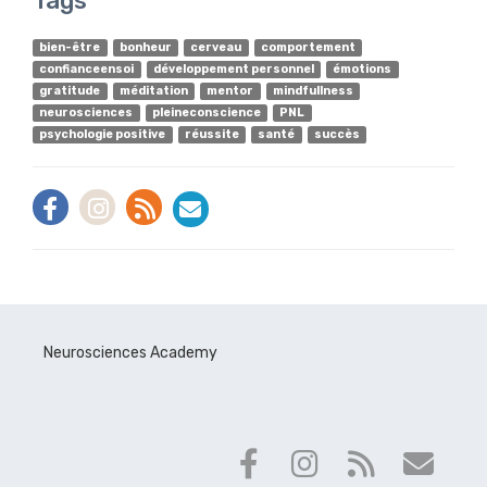
Tags
bien-être
bonheur
cerveau
comportement
confianceensoi
développement personnel
émotions
gratitude
méditation
mentor
mindfullness
neurosciences
pleineconscience
PNL
psychologie positive
réussite
santé
succès
Neurosciences Academy