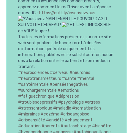
comment il influence nos comportements,
apprenez comment le maîtriser avec La réponse
qui est ICI :
https://cutt.ly/inscrivezvous
Vous avez MAINTENANT LE POUVOIR D’AGIR
SUR VOTRE CERVEAU !
ET IL EST IMPOSSIBLE
de VOUS louper !
Toutes les informations présentes sur notre site
web sont publiées de bonne foi et à des fins
d'information générale uniquement. Les
informations publiées ne se substituent en aucun
cas à la relation entre le patient et son médecin
traitant.
#neurosciences
#cerveau
#neurones
#neurotransmetteurs
#sante
#mental
#santémentale
#penséesnegatives
#surchargementale
#émotions
#fatiguechronique
#dépression
#troublesdépressifs
#psychologie
#stress
#stresschronique
#maladie
#somatisation
#migraines
#eczéma
#criseangoisse
#criseanxiété
#anxiété
#changement
#education
#parents
#autosabotage
#bienêtre
#hypocondriaque
#angoisse
#autobienveillance