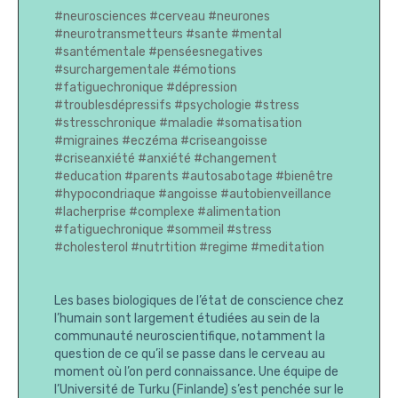
#neurosciences
#cerveau
#neurones
#neurotransmetteurs
#sante
#mental
#santémentale
#penséesnegatives
#surchargementale
#émotions
#fatiguechronique
#dépression
#troublesdépressifs
#psychologie
#stress
#stresschronique
#maladie
#somatisation
#migraines
#eczéma
#criseangoisse
#criseanxiété
#anxiété
#changement
#education
#parents
#autosabotage
#bienêtre
#hypocondriaque
#angoisse
#autobienveillance
#lacherprise
#complexe
#alimentation
#fatiguechronique
#sommeil
#stress
#cholesterol
#nutrtition
#regime
#meditation
Les bases biologiques de l’état de conscience chez
l’humain sont largement étudiées au sein de la
communauté neuroscientifique, notamment la
question de ce qu’il se passe dans le cerveau au
moment où l’on perd connaissance. Une équipe de
l’Université de Turku (Finlande) s’est penchée sur le