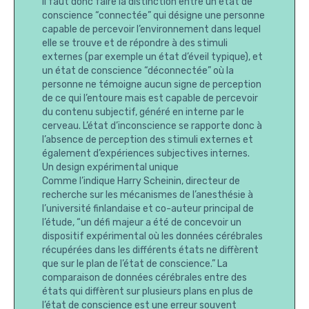
Il faut donc faire la distinction entre un état de
conscience “connectée” qui désigne une personne
capable de percevoir l’environnement dans lequel
elle se trouve et de répondre à des stimuli
externes (par exemple un état d’éveil typique), et
un état de conscience “déconnectée” où la
personne ne témoigne aucun signe de perception
de ce qui l’entoure mais est capable de percevoir
du contenu subjectif, généré en interne par le
cerveau. L’état d’inconscience se rapporte donc à
l’absence de perception des stimuli externes et
également d’expériences subjectives internes.
Un design expérimental unique
Comme l’indique Harry Scheinin, directeur de
recherche sur les mécanismes de l’anesthésie à
l’université finlandaise et co-auteur principal de
l’étude, “un défi majeur a été de concevoir un
dispositif expérimental où les données cérébrales
récupérées dans les différents états ne diffèrent
que sur le plan de l’état de conscience.” La
comparaison de données cérébrales entre des
états qui diffèrent sur plusieurs plans en plus de
l’état de conscience est une erreur souvent