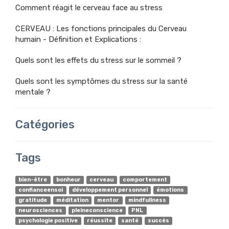
Comment réagit le cerveau face au stress
CERVEAU : Les fonctions principales du Cerveau
humain - Définition et Explications :
Quels sont les effets du stress sur le sommeil ?
Quels sont les symptômes du stress sur la santé
mentale ?
Catégories
Tags
bien-être
bonheur
cerveau
comportement
confianceensoi
développement personnel
émotions
gratitude
méditation
mentor
mindfullness
neurosciences
pleineconscience
PNL
psychologie positive
réussite
santé
succès