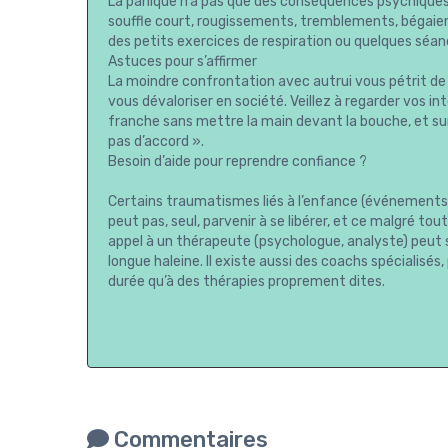
La panique n’a pas que des conséquences psychiques
souffle court, rougissements, tremblements, bégai
des petits exercices de respiration ou quelques séan
Astuces pour s’affirmer
La moindre confrontation avec autrui vous pétrit de
vous dévaloriser en société. Veillez à regarder vos in
franche sans mettre la main devant la bouche, et sur
pas d’accord ».
Besoin d’aide pour reprendre confiance ?
Certains traumatismes liés à l’enfance (événements, 
peut pas, seul, parvenir à se libérer, et ce malgré t
appel à un thérapeute (psychologue, analyste) peut s
longue haleine. Il existe aussi des coachs spécialis
durée qu’à des thérapies proprement dites.
Commentaires