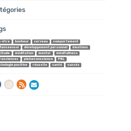
tégories
gs
n-être
bonheur
cerveau
comportement
fianceensoi
développement personnel
émotions
titude
méditation
mentor
mindfullness
rosciences
pleineconscience
PNL
chologie positive
réussite
santé
succès