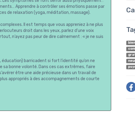
. Les symptômes se font sentir aussi physiquement :
ements… Apprendre à contrôler ses émotions passe par
Ca
ces de relaxation (yoga, méditation, massage).
 complexes. Il est temps que vous appreniez à ne plus
Ta
terlocuteurs droit dans les yeux, parlez d’une voix
tout, n’ayez pas peur de dire calmement : « je ne suis
bie
con
gra
éducation) barricadent si fort l’identité qu’on ne
neu
oute sa bonne volonté. Dans ces cas extrêmes, faire
psy
’avérer être une aide précieuse dans un travail de
és, plus appropriés à des accompagnements de courte