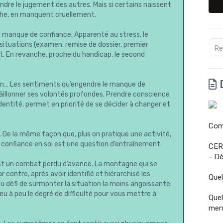
ndre le jugement des autres. Mais si certains naissent
che, en manquent cruellement.
manque de confiance. Apparenté au stress, le
ituations (examen, remise de dossier, premier
t. En revanche, proche du handicap, le second
D
tion… Les sentiments qu’engendre le manque de
âillonner ses volontés profondes. Prendre conscience
dentité, permet en priorité de se décider à changer et
Comm
. De la même façon que, plus on pratique une activité,
r confiance en soi est une question d’entraînement.
CER
- Dé
est un combat perdu d’avance. La montagne qui se
 contre, après avoir identifié et hiérarchisé les
Quel
défi de surmonter la situation la moins angoissante.
u à peu le degré de difficulté pour vous mettre à
Quel
men