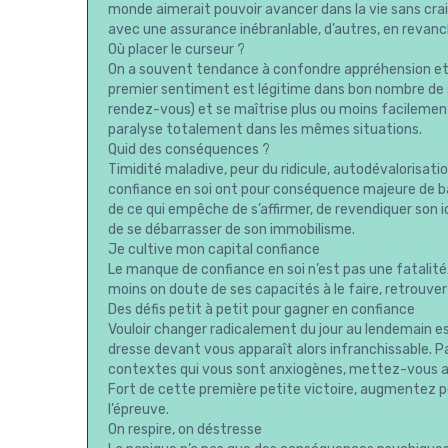
monde aimerait pouvoir avancer dans la vie sans crai
avec une assurance inébranlable, d’autres, en revan
Où placer le curseur ?
On a souvent tendance à confondre appréhension et 
premier sentiment est légitime dans bon nombre de s
rendez-vous) et se maîtrise plus ou moins facilemen
paralyse totalement dans les mêmes situations.
Quid des conséquences ?
Timidité maladive, peur du ridicule, autodévalorisa
confiance en soi ont pour conséquence majeure de b
de ce qui empêche de s’affirmer, de revendiquer son i
de se débarrasser de son immobilisme.
Je cultive mon capital confiance
Le manque de confiance en soi n’est pas une fatalité
moins on doute de ses capacités à le faire, retrouve
Des défis petit à petit pour gagner en confiance
Vouloir changer radicalement du jour au lendemain 
dresse devant vous apparaît alors infranchissable. Par
contextes qui vous sont anxiogènes, mettez-vous au 
Fort de cette première petite victoire, augmentez pe
l’épreuve.
On respire, on déstresse