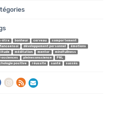
tégories
gs
n-être
bonheur
cerveau
comportement
fianceensoi
développement personnel
émotions
titude
méditation
mentor
mindfullness
rosciences
pleineconscience
PNL
chologie positive
réussite
santé
succès