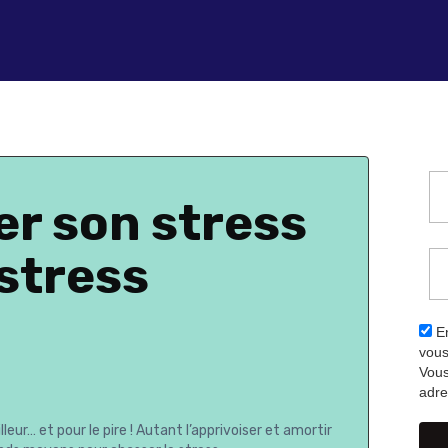
r son stress
stress
En
vous
Vous
adre
leur… et pour le pire ! Autant l’apprivoiser et amortir