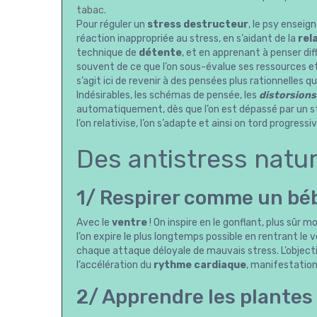
tabac
.
Pour réguler un
stress destructeur
, le psy enseig
réaction inappropriée au stress, en s’aidant de la
rel
technique de
détente
, et en apprenant à penser di
souvent de ce que l’on sous-évalue ses ressources et q
s’agit ici de revenir à des pensées plus rationnelles
Indésirables, les schémas de pensée, les
distorsions
automatiquement, dès que l’on est dépassé par un stre
l’on relativise, l’on s’adapte et ainsi on tord progres
Des antistress natur
1/ Respirer comme un bé
Avec le
ventre
! On inspire en le gonflant, plus sûr m
l’on expire le plus longtemps possible en rentrant le
chaque attaque déloyale de mauvais stress. L’objectif
l’accélération du
rythme cardiaque
, manifestatio
2/ Apprendre les plantes