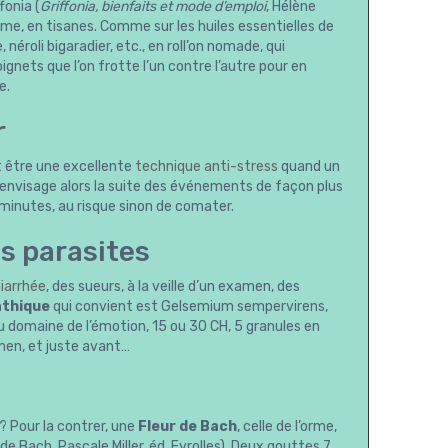
fonia (
Griffonia, bienfaits et mode d’emploi
, Hélène
lme, en tisanes. Comme sur les huiles essentielles de
éroli bigaradier, etc., en roll’on nomade, qui
ignets que l’on frotte l’un contre l’autre pour en
e.
r
t être une excellente
technique anti-stress
quand un
 envisage alors la suite des événements de façon plus
5 minutes, au risque sinon de comater.
s parasites
iarrhée
, des sueurs, à la veille d’un examen, des
thique
qui convient est Gelsemium sempervirens,
du domaine de l’émotion, 15 ou 30 CH, 5 granules en
amen, et juste avant…
? Pour la contrer, une
Fleur de Bach
, celle de l’orme,
de Bach, Pascale Miller, éd. Eyrolles). Deux gouttes 7