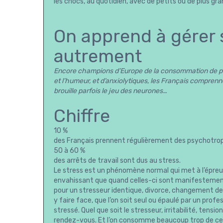
les chocs, au quotidien, avec de petits ou de plus gr
On apprend à gérer 
autrement
Encore champions d’Europe de la consommation de ps
et l’humeur, et d’anxiolytiques, les Français comprenn
brouille parfois le jeu des neurones…
Chiffre
10 %
des Français prennent régulièrement des psychotro
50 à 60 %
des arrêts de travail sont dus au stress.
Le stress est un phénomène normal qui met à l’épreuv
envahissant que quand celles-ci sont manifesteme
pour un stresseur identique, divorce, changement de t
y faire face, que l’on soit seul ou épaulé par un pro
stressé. Quel que soit le stresseur, irritabilité, ten
rendez-vous. Et l’on consomme beaucoup trop de ces 