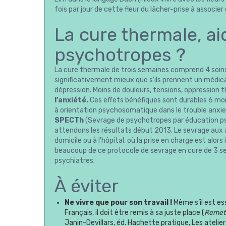
fois par jour de cette fleur du lâcher-prise à associ
La cure thermale, a
psychotropes ?
La cure thermale de trois semaines comprend 4 soins 
significativement mieux que s’ils prennent un médic
dépression. Moins de douleurs, tensions, oppression t
l’anxiété.
Ces effets bénéfiques sont durables 6 moi
à orientation psychosomatique dans le trouble anxieu
SPECTh
(Sevrage de psychotropes par éducation p
attendons les résultats début 2013. Le sevrage aux a
domicile ou à l’hôpital, où la prise en charge est alo
beaucoup de ce protocole de sevrage en cure de 3 sem
psychiatres.
À éviter
Ne vivre que pour son travail !
Même s’il est es
Français, il doit être remis à sa juste place (
Remettr
Janin-Devillars, éd. Hachette pratique, Les ateli