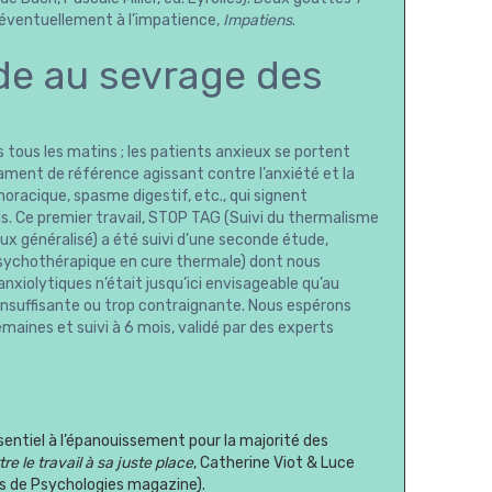
er éventuellement à l’impatience,
Impatiens
.
ide au sevrage des
tous les matins ; les patients anxieux se portent
ament de référence agissant contre l’anxiété et la
horacique, spasme digestif, etc., qui signent
s. Ce premier travail, STOP TAG (Suivi du thermalisme
x généralisé) a été suivi d’une seconde étude,
sychothérapique en cure thermale) dont nous
nxiolytiques n’était jusqu’ici envisageable qu’au
rs insuffisante ou trop contraignante. Nous espérons
aines et suivi à 6 mois, validé par des experts
sentiel à l’épanouissement pour la majorité des
e le travail à sa juste place
, Catherine Viot & Luce
ers de Psychologies magazine).