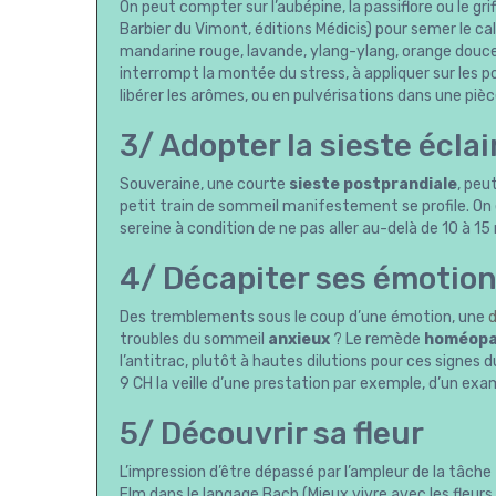
On peut compter sur l’aubépine, la passiflore ou le grif
Barbier du Vimont, éditions Médicis) pour semer le ca
mandarine rouge, lavande, ylang-ylang, orange douce, n
interrompt la montée du stress, à appliquer sur les po
libérer les arômes, ou en pulvérisations dans une pièc
3/ Adopter la sieste éclai
Souveraine, une courte
sieste postprandiale
, peu
petit train de sommeil manifestement se profile. On
sereine à condition de ne pas aller au-delà de 10 à 1
4/ Décapiter ses émotion
Des tremblements sous le coup d’une émotion, une
d
troubles du sommeil
anxieux
? Le remède
homéopa
l’antitrac, plutôt à hautes dilutions pour ces signes 
9 CH la veille d’une prestation par exemple, d’un ex
5/ Découvrir sa fleur
L’impression d’être dépassé par l’ampleur de la tâche 
Elm dans le langage Bach (Mieux vivre avec les fleurs 