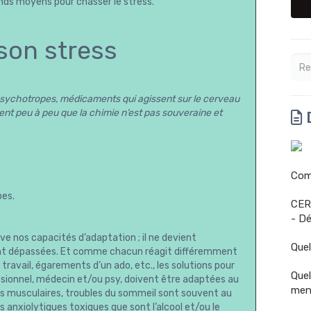
ands moyens pour chasser le stress.
son stress
ychotropes, médicaments qui agissent sur le cerveau
ent peu à peu que la chimie n’est pas souveraine et
D
Comm
pes.
CER
- Dé
e nos capacités d’adaptation ; il ne devient
Quel
nt dépassées. Et comme chacun réagit différemment
ravail, égarements d’un ado, etc., les solutions pour
Quel
fessionnel, médecin et/ou psy, doivent être adaptées au
men
sions musculaires, troubles du sommeil sont souvent au
anxiolytiques toxiques que sont l’alcool et/ou le