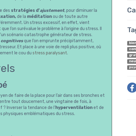
Ca
ne des
stratégies d’
ajustement
, pour diminuer la
axation,
de la
méditation
ou de toute autre
fféremment. Un stress excessif, en effet, vient
Ta
ue l’on surévalue le problème à l’origine du stress. Il
 qu’un scénario catastrophe générateur de stress.
 cognitives
que l’on emprunte précipitamment,
bie
sseur. Et place à une voie de repli plus positive, où
con
sivement le cou du
stress paralysant
.
gra
neu
els
psy
bé
oyen de faire de la place pour l’air dans ses bronches et
 ventre tout doucement, une vingtaine de fois, à
 ? Inverser la tendance de l’
hyperventilation
et de
ns physiques emblématiques du stress.