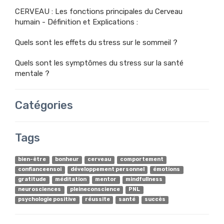
CERVEAU : Les fonctions principales du Cerveau
humain - Définition et Explications :
Quels sont les effets du stress sur le sommeil ?
Quels sont les symptômes du stress sur la santé
mentale ?
Catégories
Tags
bien-être
bonheur
cerveau
comportement
confianceensoi
développement personnel
émotions
gratitude
méditation
mentor
mindfullness
neurosciences
pleineconscience
PNL
psychologie positive
réussite
santé
succès