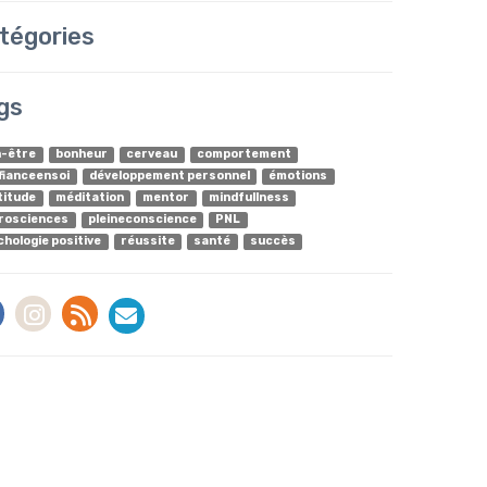
tégories
gs
n-être
bonheur
cerveau
comportement
fianceensoi
développement personnel
émotions
titude
méditation
mentor
mindfullness
rosciences
pleineconscience
PNL
chologie positive
réussite
santé
succès