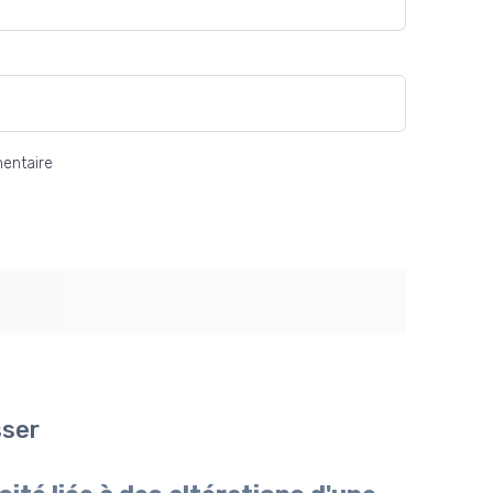
entaire
sser