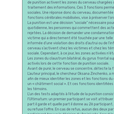
de punition activent les zones du cerveau chargées de
traitement des informations. Ces 3 fonctions perm
sociales. Une réponse donc du cerveau, documentée da
fonctions cérébrales mobilisées, vise à préserver l'o
La punition est une décision "sociale" nécessaire pour
quotidienne, les personnes qui commettent des act
rejetées. La décision de demander une condamnation
victime qui a directement été touchée par une telle 
informée d’une violation des droits d’autrui ou de l'
cerveau s’activent chez les victimes et chez les té
sociale. Cependant, à ce jour, les zones activées n'é
Les zones du claustrum bilatéral, du gyrus frontal su
activés lors de cette fonction de punition sociale.
Avant de punir, le cerveau se concentre, détecte la f
L’auteur principal, le chercheur Oksana Zinchenko, 
afin de mieux identifier les zones et les fonctions du
un « châtiment social ». Et ces fonctions identifiées
les témoins.
L’un des tests adaptés à l’étude de la punition consi
l'Ultimatum: un premier participant se voit attribuer
part il garde et quelle part il donne au 2è participant
ou refuse l'offre. En cas de refus, aucun des deux part