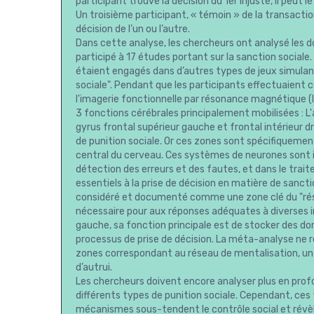
participant trouve la décision du 1er injuste, il peut
Un troisième participant, « témoin » de la transacti
décision de l’un ou l’autre.
Dans cette analyse, les chercheurs ont analysé les 
participé à 17 études portant sur la sanction sociale.
étaient engagés dans d’autres types de jeux simulan
sociale". Pendant que les participants effectuaient c
l'imagerie fonctionnelle par résonance magnétique (
3 fonctions cérébrales principalement mobilisées : L'
gyrus frontal supérieur gauche et frontal intérieur d
de punition sociale. Or ces zones sont spécifiquement
central du cerveau. Ces systèmes de neurones sont im
détection des erreurs et des fautes, et dans le tra
essentiels à la prise de décision en matière de sanction
considéré et documenté comme une zone clé du "rés
nécessaire pour aux réponses adéquates à diverses in
gauche, sa fonction principale est de stocker des do
processus de prise de décision. La méta-analyse ne 
zones correspondant au réseau de mentalisation, un 
d’autrui.
Les chercheurs doivent encore analyser plus en prof
différents types de punition sociale. Cependant, c
mécanismes sous-tendent le contrôle social et révè