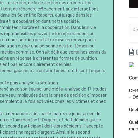
 l'attention, de la détection des erreurs et du
ettent de répondre efficacement aux interactions
ns les Scientific Reports, qui jusque dans les
rdre et la coopération dans notre société.
 maintenir l'ordre et la coopération. Dans leur vie
es répréhensibles peuvent être réprimandées ou
 ou une sanction peut être mise en œuvre par la
violation ou par une personne neutre, témoin ou
D
infraction commise. On sait déjà que certaines zones du
moins en réponse à différentes formes de punition
taient pas encore clairement définies.
périeur gauche et frontal intérieur droit sont toujours
Comm
aute puis analyse la situation
a mené avec son équipe, une méta-analyse de 17 études
CER
 cerveau impliquées dans la prise de décision d’imposer
- Dé
 semblent à la fois activées chez les victimes et chez
Quel
ste à demander à des participants de jouer au jeu de
 un certain montant d'argent, et doit décider quelle
Quel
. Le second participant doit alors décider si il accepte
men
icipants ne reçoit d'argent. Ainsi, si le second