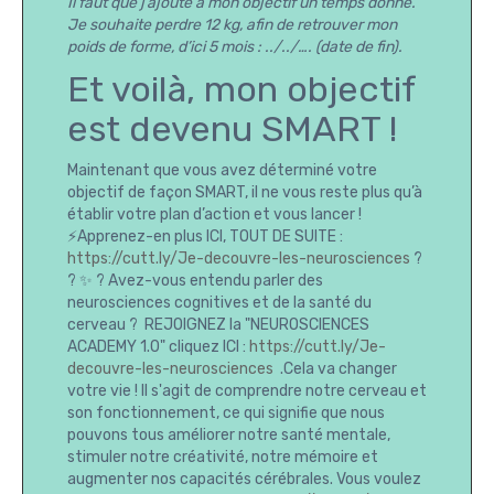
Il faut que j’ajoute à mon objectif un temps donné.
Je souhaite perdre 12 kg, afin de retrouver mon
poids de forme, d’ici 5 mois : ../../…. (date de fin).
Et voilà, mon objectif
est devenu SMART !
Maintenant que vous avez déterminé votre
objectif de façon SMART, il ne vous reste plus qu’à
établir votre plan d’action et vous lancer !
⚡Apprenez-en plus ICI, TOUT DE SUITE :
https://cutt.ly/Je-decouvre-les-neurosciences
?
? ✨ ? Avez-vous entendu parler des
neurosciences cognitives et de la santé du
cerveau ? REJOIGNEZ la "NEUROSCIENCES
ACADEMY 1.0" cliquez ICI :
https://cutt.ly/Je-
decouvre-les-neurosciences
.Cela va changer
votre vie ! Il s'agit de comprendre notre cerveau et
son fonctionnement, ce qui signifie que nous
pouvons tous améliorer notre santé mentale,
stimuler notre créativité, notre mémoire et
augmenter nos capacités cérébrales. Vous voulez