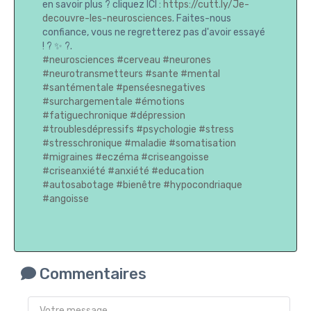
en savoir plus ? cliquez ICI :
https://cutt.ly/Je-
decouvre-les-neurosciences
. Faites-nous
confiance, vous ne regretterez pas d'avoir essayé
! ? ✨ ?.
#neurosciences
#cerveau
#neurones
#neurotransmetteurs
#sante
#mental
#santémentale
#penséesnegatives
#surchargementale
#émotions
#fatiguechronique
#dépression
#troublesdépressifs
#psychologie
#stress
#stresschronique
#maladie
#somatisation
#migraines
#eczéma
#criseangoisse
#criseanxiété
#anxiété
#education
#autosabotage
#bienêtre
#hypocondriaque
#angoisse
Commentaires