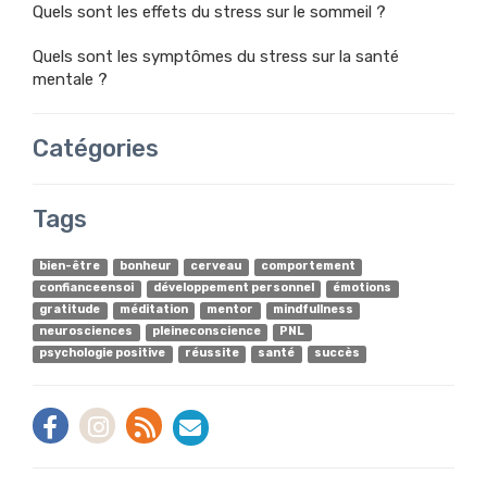
Quels sont les effets du stress sur le sommeil ?
Quels sont les symptômes du stress sur la santé
mentale ?
Catégories
Tags
bien-être
bonheur
cerveau
comportement
confianceensoi
développement personnel
émotions
gratitude
méditation
mentor
mindfullness
neurosciences
pleineconscience
PNL
psychologie positive
réussite
santé
succès