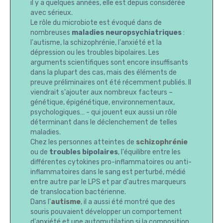
il y a quelques années, elle est depuis considérée
avec sérieux.
Le rôle du microbiote est évoqué dans de
nombreuses
maladies neuropsychiatriques
:
l'autisme, la schizophrénie, l'anxiété et la
dépression ou les troubles bipolaires. Les
arguments scientifiques sont encore insuffisants
dans la plupart des cas, mais des éléments de
preuve préliminaires ont été récemment publiés. Il
viendrait s'ajouter aux nombreux facteurs –
génétique, épigénétique, environnementaux,
psychologiques… - qui jouent eux aussi un rôle
déterminant dans le déclenchement de telles
maladies.
Chez les personnes atteintes de
schizophrénie
ou de
troubles bipolaires
, l'équilibre entre les
différentes cytokines pro-inflammatoires ou anti-
inflammatoires dans le sang est perturbé, médié
entre autre par le LPS et par d'autres marqueurs
de translocation bactérienne.
Dans l'
autisme
, il a aussi été montré que des
souris pouvaient développer un comportement
d'anxiété et une automutilation si la composition