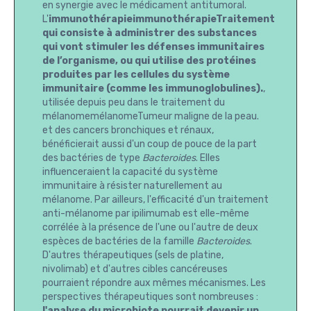
en synergie avec le médicament antitumoral.
L'
immunothérapieimmunothérapieTraitement
qui consiste à administrer des substances
qui vont stimuler les défenses immunitaires
de l’organisme, ou qui utilise des protéines
produites par les cellules du système
immunitaire (comme les immunoglobulines).
,
utilisée depuis peu dans le traitement du
mélanomemélanomeTumeur maligne de la peau.
et des cancers bronchiques et rénaux,
bénéficierait aussi d'un coup de pouce de la part
des bactéries de type
Bacteroides
. Elles
influenceraient la capacité du système
immunitaire à résister naturellement au
mélanome. Par ailleurs, l'efficacité d'un traitement
anti-mélanome par ipilimumab est elle-même
corrélée à la présence de l'une ou l'autre de deux
espèces de bactéries de la famille
Bacteroides
.
D'autres thérapeutiques (sels de platine,
nivolimab) et d'autres cibles cancéreuses
pourraient répondre aux mêmes mécanismes. Les
perspectives thérapeutiques sont nombreuses :
l'analyse du microbiote pourrait devenir un