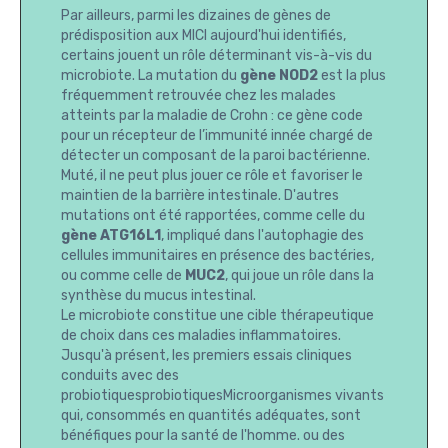
Par ailleurs, parmi les dizaines de gènes de
prédisposition aux MICI aujourd'hui identifiés,
certains jouent un rôle déterminant vis-à-vis du
microbiote. La mutation du
gène NOD2
est la plus
fréquemment retrouvée chez les malades
atteints par la maladie de Crohn : ce gène code
pour un récepteur de l’immunité innée chargé de
détecter un composant de la paroi bactérienne.
Muté, il ne peut plus jouer ce rôle et favoriser le
maintien de la barrière intestinale. D'autres
mutations ont été rapportées, comme celle du
gène ATG16L1
, impliqué dans l'autophagie des
cellules immunitaires en présence des bactéries,
ou comme celle de
MUC2
, qui joue un rôle dans la
synthèse du mucus intestinal.
Le microbiote constitue une cible thérapeutique
de choix dans ces maladies inflammatoires.
Jusqu'à présent, les premiers essais cliniques
conduits avec des
probiotiquesprobiotiquesMicroorganismes vivants
qui, consommés en quantités adéquates, sont
bénéfiques pour la santé de l'homme. ou des