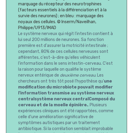
marquage du récepteur des neurotrophines
(facteurs essentiels à la différenciation et à la
survie des neurones) ; en bleu : marquage des
noyaux des cellules. © Inserm/Naveilhan,
Philippe/U913/IMAD
Le système nerveux qui régit l'intestin contient à
lui seul 200 millions de neurones. Sa fonction
première est d'assurer la motricité intestinale ;
cependant, 80% de ces cellules nerveuses sont
afférentes, c'est-à-dire qu'elles véhiculent
l'information dans le sens intestin-cerveau. C'est
la raison pour laquelle on qualifie le système
nerveux entérique de
deuxième cerveau
. Les
chercheurs ont très tôt posé l'hypothèse qu'
une
modification du microbiote pouvait modifier
l'information transmise au système nerveux
centralsystème nerveux centralComposé du
cerveau et de la moelle épinière.
. Plusieurs
expériences cliniques ont été rapportées, comme
celle d'une amélioration significative de
symptômes autistiques par un traitement
antibiotique. Si la corrélation semblait improbable