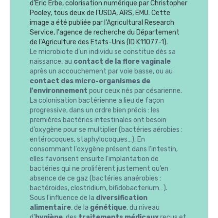
d'Eric Erbe, colorisation numérique par Christopher
Pooley, tous deux de l'USDA, ARS, EMU. Cette
image a été publiée par l'Agricultural Research
Service, l'agence de recherche du Département
de l'Agriculture des Etats-Unis (ID K11077-1).
Le microbiote d'un individu se constitue dès sa
naissance, au
contact de la flore vaginale
après un accouchement par voie basse, ou au
contact des micro-organismes de
l'environnement
pour ceux nés par césarienne.
La colonisation bactérienne a lieu de façon
progressive, dans un ordre bien précis : les
premières bactéries intestinales ont besoin
d’oxygène pour se multiplier (bactéries aérobies :
entérocoques, staphylocoques…). En
consommant l'oxygène présent dans l’intestin,
elles favorisent ensuite l'implantation de
bactéries qui ne prolifèrent justement qu’en
absence de ce gaz (bactéries anaérobies :
bactéroides, clostridium, bifidobacterium…).
Sous l'influence de la
diversification
alimentaire
, de la
génétique
, du niveau
d'
hygiène
, des
traitements médicaux
reçus et