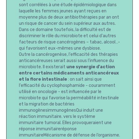
sont corrélées à une étude épidémiologique dans
laquelle les femmes jeunes ayant reçues en
moyenne plus de deux antibiothérapies par an ont
un risque de cancer du sein supérieur aux autres.
Dans ce domaine toutefois, la difficulté est de
discriminer le rôle du microbiote et celui d'autres
facteurs de risque cancérogènes – tabac, alcool…-
qui favorisent eux-mêmes une dysbiose.
Outre la cancérogenèse, l'efficacité des thérapies
anticancéreuses serait aussi sous l'influence du
microbiote. Il existerait
une synergie d'action
entre certains médicaments anticancéreux
et la flore intestinale
: on sait ainsi que
l'efficacité du cyclophosphamide - couramment
utilisé en oncologie - est influencée par le
microbiote qui favorise la perméabilité intestinale
et la migration de bactéries
immunogènesimmunogènesQui induit une
réaction immunitaire. vers le système
immunitaire tumoral. Elles provoqueraient une
réponse immunitaireréponse
immunitaireMécanisme de défense de l’organisme.