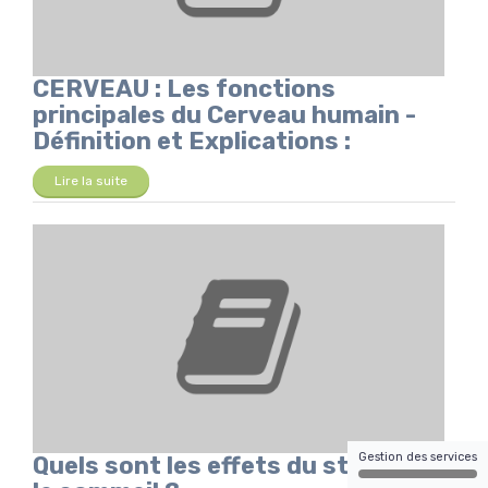
CERVEAU : Les fonctions
principales du Cerveau humain -
Définition et Explications :
Lire la suite
Gestion des services
Quels sont les effets du stress sur