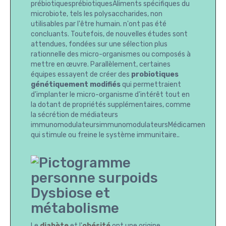
prébiotiquesprébiotiquesAliments spécifiques du
microbiote, tels les polysaccharides, non
utilisables par l'être humain. n'ont pas été
concluants. Toutefois, de nouvelles études sont
attendues, fondées sur une sélection plus
rationnelle des micro-organismes ou composés à
mettre en œuvre. Parallèlement, certaines
équipes essayent de créer des
probiotiques
génétiquement modifiés
qui permettraient
d'implanter le micro-organisme d'intérêt tout en
la dotant de propriétés supplémentaires, comme
la sécrétion de médiateurs
immunomodulateursimmunomodulateursMédicament
qui stimule ou freine le système immunitaire..
Dysbiose et
métabolisme
Le
diabète
et l'
obésité
ont une origine