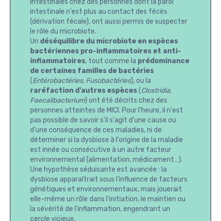
intestinales chez des personnes dont la paroi
intestinale n'est plus au contact des fécès
(dérivation fécale), ont aussi permis de suspecter
le rôle du microbiote.
Un
déséquilibre du microbiote en espèces
bactériennes pro-inflammatoires et anti-
inflammatoires
, tout comme la
prédominance
de certaines familles de bactéries
(
Entérobactéries, Fusobactéries
), ou la
raréfaction d'autres espèces
(
Clostridia,
Faecalibacterium
) ont été décrits chez des
personnes atteintes de MICI. Pour l'heure, il n'est
pas possible de savoir s'il s'agit d'une cause ou
d'une conséquence de ces maladies, ni de
déterminer si la dysbiose à l'origine de la maladie
est innée ou consécutive à un autre facteur
environnemental (alimentation, médicament…).
Une hypothèse séduisante est avancée : la
dysbiose apparaîtrait sous l’influence de facteurs
génétiques et environnementaux, mais jouerait
elle-même un rôle dans l’initiation, le maintien ou
la sévérité de l’inflammation, engendrant un
cercle vicieux.