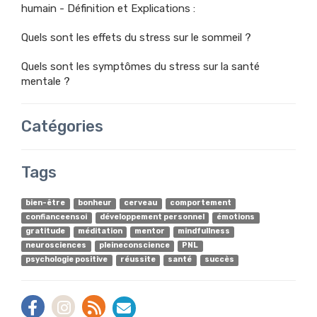
humain - Définition et Explications :
Quels sont les effets du stress sur le sommeil ?
Quels sont les symptômes du stress sur la santé
mentale ?
Catégories
Tags
bien-être
bonheur
cerveau
comportement
confianceensoi
développement personnel
émotions
gratitude
méditation
mentor
mindfullness
neurosciences
pleineconscience
PNL
psychologie positive
réussite
santé
succès