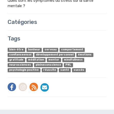
Quels sont les symptômes du stress sur la santé
mentale ?
Catégories
Tags
bien-être
bonheur
cerveau
comportement
confianceensoi
développement personnel
émotions
gratitude
méditation
mentor
mindfullness
neurosciences
pleineconscience
PNL
psychologie positive
réussite
santé
succès