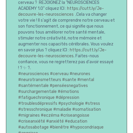
cerveau ? REJOIGNEZ la "NEUROSCIENCES
ACADEMY 1.0" cliquez ICI :
https://cutt.ly/Je-
decouvre-les-neurosciences
.Cela va changer
votre vie ! Il s'agit de comprendre notre cerveau et
son fonctionnement, ce qui signifie que nous
pouvons tous améliorer notre santé mentale,
stimuler notre créativité, notre mémoire et
augmenter nos capacités cérébrales. Vous voulez
en savoir plus ? cliquez ICI :
https://cutt.ly/Je-
decouvre-les-neurosciences
. Faites-nous
confiance, vous ne regretterez pas d'avoir essayé
! ? ✨ ?.
#neurosciences
#cerveau
#neurones
#neurotransmetteurs
#sante
#mental
#santémentale
#penséesnegatives
#surchargementale
#émotions
#fatiguechronique
#dépression
#troublesdépressifs
#psychologie
#stress
#stresschronique
#maladie
#somatisation
#migraines
#eczéma
#criseangoisse
#criseanxiété
#anxiété
#education
#autosabotage
#bienêtre
#hypocondriaque