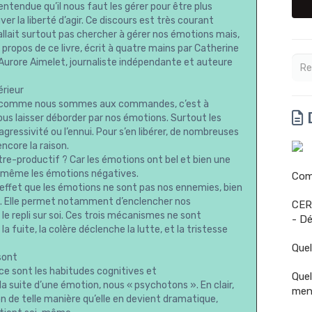
ntendue qu’il nous faut les gérer pour être plus
er la liberté d’agir. Ce discours est très courant
e fallait surtout pas chercher à gérer nos émotions mais,
 propos de ce livre, écrit à quatre mains par Catherine
Aurore Aimelet, journaliste indépendante et auteure
érieur
ue, comme nous sommes aux commandes, c’est à
D
ous laisser déborder par nos émotions. Surtout les
agressivité ou l’ennui. Pour s’en libérer, de nombreuses
ncore la raison.
ntre-productif ? Car les émotions ont bel et bien une
ie, même les émotions négatives.
Comm
 effet que les émotions ne sont pas nos ennemies, bien
ie. Elle permet notamment d’enclencher nos
CER
le repli sur soi. Ces trois mécanismes ne sont
- Dé
 fuite, la colère déclenche la lutte, et la tristesse
Quel
sont
ce sont les habitudes cognitives et
Quel
 suite d’une émotion, nous « psychotons ». En clair,
men
n de telle manière qu’elle en devient dramatique,