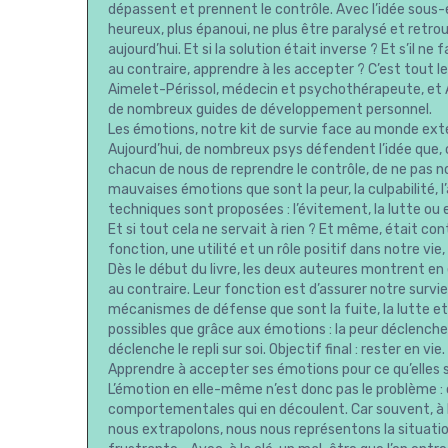
dépassent et prennent le contrôle. Avec l’idée sous-e
heureux, plus épanoui, ne plus être paralysé et retrouv
aujourd’hui. Et si la solution était inverse ? Et s’il n
au contraire, apprendre à les accepter ? C’est tout le
Aimelet-Périssol, médecin et psychothérapeute, et 
de nombreux guides de développement personnel.
Les émotions, notre kit de survie face au monde ext
Aujourd’hui, de nombreux psys défendent l’idée q
chacun de nous de reprendre le contrôle, de ne pas n
mauvaises émotions que sont la peur, la culpabilité, l’
techniques sont proposées : l’évitement, la lutte ou e
Et si tout cela ne servait à rien ? Et même, était co
fonction, une utilité et un rôle positif dans notre v
Dès le début du livre, les deux auteures montrent en
au contraire. Leur fonction est d’assurer notre surv
mécanismes de défense que sont la fuite, la lutte et 
possibles que grâce aux émotions : la peur déclenche la
déclenche le repli sur soi. Objectif final : rester en vie.
Apprendre à accepter ses émotions pour ce qu’elles 
L’émotion en elle-même n’est donc pas le problème : 
comportementales qui en découlent. Car souvent, à la
nous extrapolons, nous nous représentons la situatio