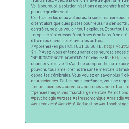
frustrante… Avec, à la clé, un mal-être que l’on ent
Voilà pourquoi la solution n’est pas d’apprendre à gé
pour ce qu’elles sont.
C’est, selon les deux auteures, la seule manière pour s
citent alors quelques pistes pour réussir à s’en sortir :
contrôler, ne plus vouloir tout expliquer. Et surtou
temps de s’intéresser à soi, à ses émotions, à ce qu’
être mieux avec soi et avec les autres.
⚡Apprenez-en plus ICI, TOUT DE SUITE :
https://cutt
? ✨ ? Avez-vous entendu parler des neurosciences c
"NEUROSCIENCES ACADEMY 1.0" cliquez ICI :
https://
changer votre vie ! Il s'agit de comprendre notre cer
pouvons tous améliorer notre santé mentale, stimul
capacités cérébrales. Vous voulez en savoir plus ? cli
neurosciences
. Faites-nous confiance, vous ne regre
#neurosciences
#cerveau
#neurones
#neurotransm
#penséesnegatives
#surchargementale
#émotions
#psychologie
#stress
#stresschronique
#maladie
#
#criseanxiété
#anxiété
#education
#autosabotage