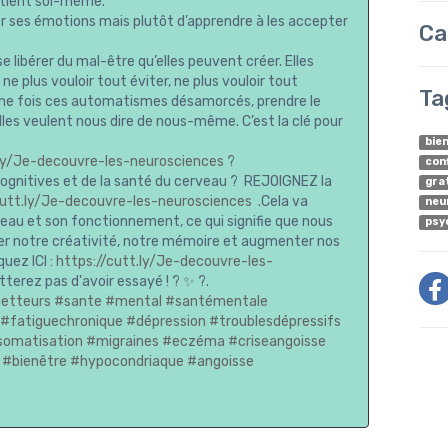
retient soi-même.
rer ses émotions mais plutôt d’apprendre à les accepter
Ca
e libérer du mal-être qu’elles peuvent créer. Elles
 ne plus vouloir tout éviter, ne plus vouloir tout
Ta
t, une fois ces automatismes désamorcés, prendre le
elles veulent nous dire de nous-même. C’est la clé pour
bie
.ly/Je-decouvre-les-neurosciences
?
con
ognitives et de la santé du cerveau ? REJOIGNEZ la
gra
cutt.ly/Je-decouvre-les-neurosciences
.Cela va
neu
veau et son fonctionnement, ce qui signifie que nous
psy
er notre créativité, notre mémoire et augmenter nos
quez ICI :
https://cutt.ly/Je-decouvre-les-
tterez pas d'avoir essayé ! ? ✨ ?.
etteurs
#sante
#mental
#santémentale
#fatiguechronique
#dépression
#troublesdépressifs
somatisation
#migraines
#eczéma
#criseangoisse
#bienêtre
#hypocondriaque
#angoisse