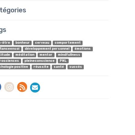
tégories
gs
n-être
bonheur
cerveau
comportement
fianceensoi
développement personnel
émotions
titude
méditation
mentor
mindfullness
rosciences
pleineconscience
PNL
chologie positive
réussite
santé
succès