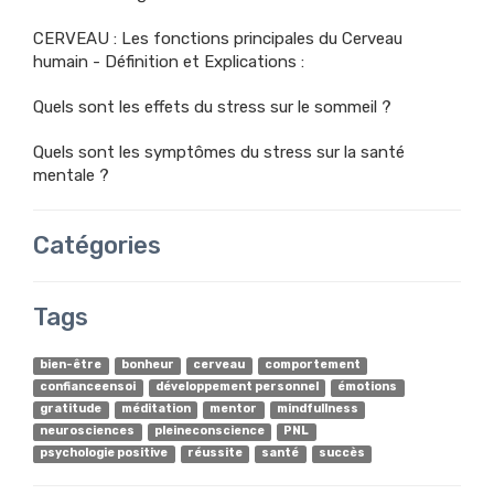
CERVEAU : Les fonctions principales du Cerveau
humain - Définition et Explications :
Quels sont les effets du stress sur le sommeil ?
Quels sont les symptômes du stress sur la santé
mentale ?
Catégories
Tags
bien-être
bonheur
cerveau
comportement
confianceensoi
développement personnel
émotions
gratitude
méditation
mentor
mindfullness
neurosciences
pleineconscience
PNL
psychologie positive
réussite
santé
succès