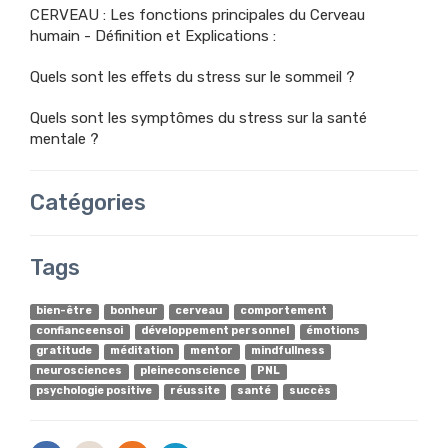
CERVEAU : Les fonctions principales du Cerveau
humain - Définition et Explications :
Quels sont les effets du stress sur le sommeil ?
Quels sont les symptômes du stress sur la santé
mentale ?
Catégories
Tags
bien-être
bonheur
cerveau
comportement
confianceensoi
développement personnel
émotions
gratitude
méditation
mentor
mindfullness
neurosciences
pleineconscience
PNL
psychologie positive
réussite
santé
succès