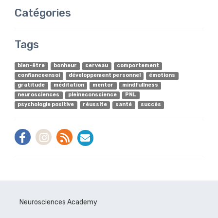
Catégories
Tags
bien-être
bonheur
cerveau
comportement
confianceensoi
développement personnel
émotions
gratitude
méditation
mentor
mindfullness
neurosciences
pleineconscience
PNL
psychologie positive
réussite
santé
succès
Neurosciences Academy