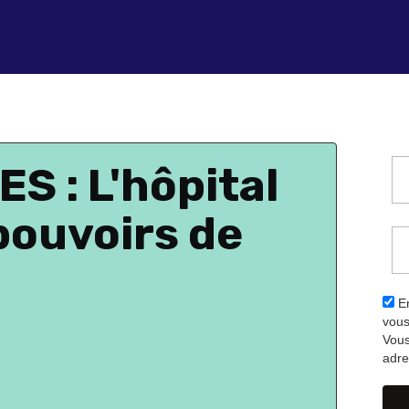
 : L'hôpital
pouvoirs de
En
vous
Vous
adre