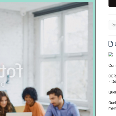
D
Comm
CER
- Dé
Quel
Quel
men