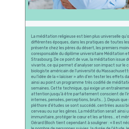
La méditation religieuse est bien plus universelle qu'
différentes époques, dans les pratiques de toutes les r
présente chez les pères du désert, les premiers moine
coresponsable du diplôme universitaire Méditation et
Strasbourg. De ce point de vue, la méditation issue 
vivante, ce qui permet d'analyser son impact sur le co
biologiste américain de l'université du Massachuset
eu l'idée de la « laïciser » afin d'en tester les effet
ainsi au point un programme très codifié de méditatio
semaines. Cette technique, qui exige un entraînemen
attention jusqu'à être parfaitement conscient de l'i
internes, pensées, perceptions, bruits… ). Depuis que
pléthore d'études se sont succédé, centrées aussi b
cerveau ou sur les gènes. La méditation serait ainsi u
immunitaire, protéger le cœur et les artères… et même
Gérard Bloch tient cependant à souligner : « Il est 
le nombre de personnes suivies, la durée de l'étude, le