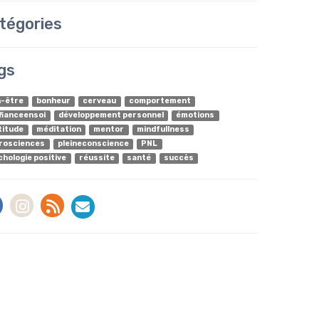
tégories
gs
n-être
bonheur
cerveau
comportement
fianceensoi
développement personnel
émotions
titude
méditation
mentor
mindfullness
rosciences
pleineconscience
PNL
chologie positive
réussite
santé
succès