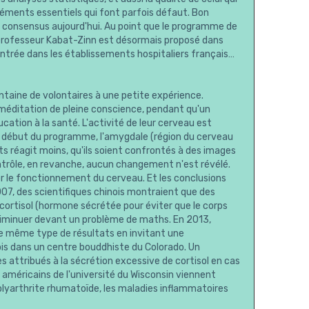
léments essentiels qui font parfois défaut. Bon
consensus aujourd'hui. Au point que le programme de
 professeur Kabat-Zinn est désormais proposé dans
 entrée dans les établissements hospitaliers français…
taine de volontaires à une petite expérience.
 méditation de pleine conscience, pendant qu'un
ation à la santé. L'activité de leur cerveau est
le début du programme, l'amygdale (région du cerveau
s réagit moins, qu'ils soient confrontés à des images
ntrôle, en revanche, aucun changement n'est révélé.
er le fonctionnement du cerveau. Et les conclusions
07, des scientifiques chinois montraient que des
cortisol (hormone sécrétée pour éviter que le corps
 diminuer devant un problème de maths. En 2013,
u le même type de résultats en invitant une
ois dans un centre bouddhiste du Colorado. Un
s attribués à la sécrétion excessive de cortisol en cas
 américains de l'université du Wisconsin viennent
polyarthrite rhumatoïde, les maladies inflammatoires