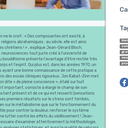
Ca
Ta
on ne le croit : « Des composantes ont existé, à
bie
eligions abrahamiques : au siècle, elle est ainsi
con
s chrétiens ! » , explique Jean-Gérard Bloch,
gra
 neurosciences tout juste créé à l'université de
neu
du bouddhisme présente l'avantage d'être restée très
psy
rps et l'esprit. Qui plus est, dans les années 1970, un
ts ayant une bonne connaissance de cette pratique a
s dans des essais cliniques rigoureux. Jon Kabat-Zinn met
n dite « de pleine conscience », étalé sur huit
t important, consiste à élargir le champ de son
nstant présent et de ce qui est ressenti (sensations
 ses premiers résultats sur le stress sont tombés,
ien sur le métabolisme que sur le fonctionnement du
tile pour contrer la douleur, renforcer le système
 lutter contre les effets du vieillissement ! Jean-
nécessaire d'examiner attentivement la méthodologie,
s analyses statistiques, et aussi la qualité de celui qui