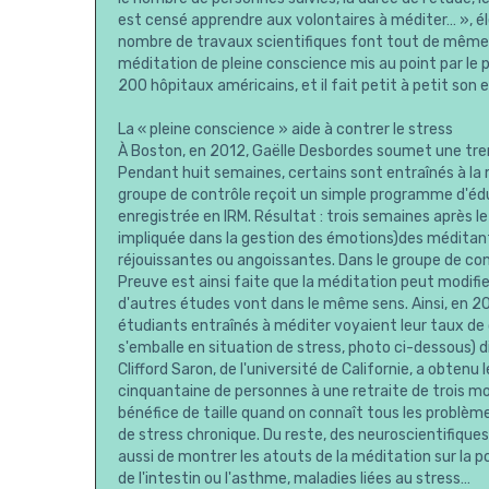
est censé apprendre aux volontaires à méditer… », é
nombre de travaux scientifiques font tout de même 
méditation de pleine conscience mis au point par le
200 hôpitaux américains, et il fait petit à petit son
La « pleine conscience » aide à contrer le stress
À Boston, en 2012, Gaëlle Desbordes soumet une tren
Pendant huit semaines, certains sont entraînés à la
groupe de contrôle reçoit un simple programme d'éduc
enregistrée en IRM. Résultat : trois semaines après 
impliquée dans la gestion des émotions)des méditant
réjouissantes ou angoissantes. Dans le groupe de co
Preuve est ainsi faite que la méditation peut modifi
d'autres études vont dans le même sens. Ainsi, en 20
étudiants entraînés à méditer voyaient leur taux de 
s'emballe en situation de stress, photo ci-dessous)
Clifford Saron, de l'université de Californie, a obten
cinquantaine de personnes à une retraite de trois m
bénéfice de taille quand on connaît tous les problème
de stress chronique. Du reste, des neuroscientifiques
aussi de montrer les atouts de la méditation sur la 
de l'intestin ou l'asthme, maladies liées au stress…