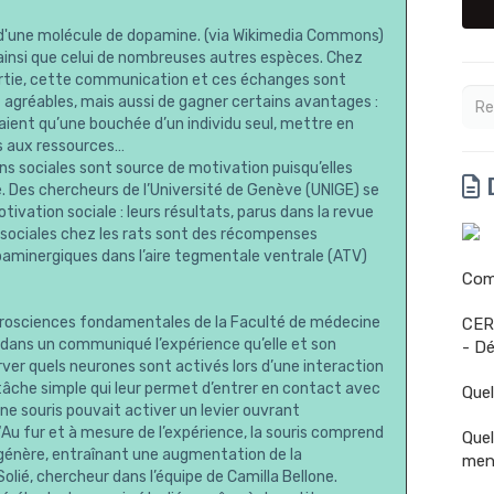
 d'une molécule de dopamine. (via Wikimedia Commons)
 ainsi que celui de nombreuses autres espèces. Chez
partie, cette communication et ces échanges sont
t agréables, mais aussi de gagner certains avantages :
aient qu’une bouchée d’un individu seul, mettre en
ès aux ressources…
ns sociales sont source de motivation puisqu’elles
D
ce. Des chercheurs de l’Université de Genève (UNIGE) se
vation sociale : leurs résultats, parus dans la revue
 sociales chez les rats sont des récompenses
paminergiques dans l’aire tegmentale ventrale (ATV)
Comm
urosciences fondamentales de la Faculté de médecine
CER
e dans un communiqué l’expérience qu’elle et son
- Dé
rver quels neurones sont activés lors d’une interaction
e tâche simple qui leur permet d’entrer en contact avec
Quel
ne souris pouvait activer un levier ouvrant
u fur et à mesure de l’expérience, la souris comprend
Quel
congénère, entraînant une augmentation de la
men
olié, chercheur dans l’équipe de Camilla Bellone.