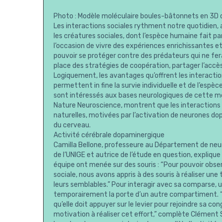
Photo : Modèle moléculaire boules-bâtonnets en 3D
Les interactions sociales rythment notre quotidien,
les créatures sociales, dont l’espèce humaine fait 
l’occasion de vivre des expériences enrichissantes e
pouvoir se protéger contre des prédateurs qui ne fer
place des stratégies de coopération, partager l’acc
Logiquement, les avantages qu’offrent les interactio
permettent in fine la survie individuelle et de l’espè
sont intéressés aux bases neurologiques de cette moti
Nature Neuroscience, montrent que les interactions
naturelles, motivées par l’activation de neurones do
du cerveau.
Activité cérébrale dopaminergique
Camilla Bellone, professeure au Département de ne
de l’UNIGE et autrice de l’étude en question, expliqu
équipe ont menée sur des souris : “Pour pouvoir obse
sociale, nous avons appris à des souris à réaliser un
leurs semblables.” Pour interagir avec sa comparse, u
temporairement la porte d’un autre compartiment. “A
qu’elle doit appuyer sur le levier pour rejoindre sa 
motivation à réaliser cet effort,” complète Clément S