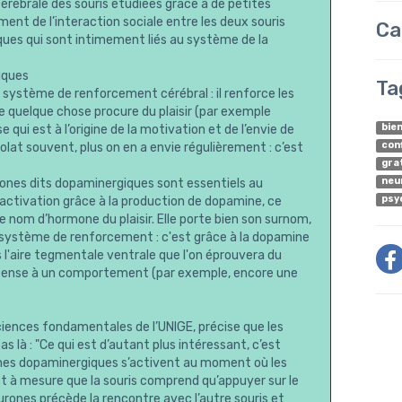
cérébrale des souris étudiées grâce à de petites
ement de l’interaction sociale entre les deux souris
Ca
ues qui sont intimement liés au système de la
iques
Ta
 système de renforcement cérébral : il renforce les
quelque chose procure du plaisir (par exemple
bie
ui est à l’origine de la motivation et de l’envie de
con
at souvent, plus on en a envie régulièrement : c’est
gra
neu
rones dits dopaminergiques sont essentiels au
psy
activation grâce à la production de dopamine, ce
om d’hormone du plaisir. Elle porte bien son surnom,
e système de renforcement : c'est grâce à la dopamine
 l'aire tegmentale ventrale que l'on éprouvera du
ompense à un comportement (par exemple, encore une
iences fondamentales de l’UNIGE, précise que les
s là : "Ce qui est d’autant plus intéressant, c’est
rones dopaminergiques s’activent au moment où les
 et à mesure que la souris comprend qu’appuyer sur le
eurones précède la rencontre avec l’autre souris et