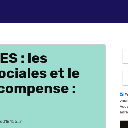
S : les
ciales et le
compense :
En
vous
Vous
adre