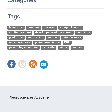
Catégories
Tags
bien-être
bonheur
cerveau
comportement
confianceensoi
développement personnel
émotions
gratitude
méditation
mentor
mindfullness
neurosciences
pleineconscience
PNL
psychologie positive
réussite
santé
succès
Neurosciences Academy