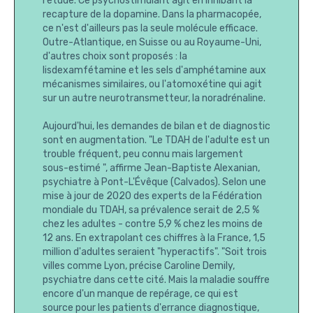
l'étude. Ce psychostimulant agit en inhibant la
recapture de la dopamine. Dans la pharmacopée,
ce n'est d'ailleurs pas la seule molécule efficace.
Outre-Atlantique, en Suisse ou au Royaume-Uni,
d'autres choix sont proposés : la
lisdexamfétamine et les sels d'amphétamine aux
mécanismes similaires, ou l'atomoxétine qui agit
sur un autre neurotransmetteur, la noradrénaline.
Aujourd'hui, les demandes de bilan et de diagnostic
sont en augmentation. "Le TDAH de l'adulte est un
trouble fréquent, peu connu mais largement
sous-estimé ", affirme Jean-Baptiste Alexanian,
psychiatre à Pont-L'Évêque (Calvados). Selon une
mise à jour de 2020 des experts de la Fédération
mondiale du TDAH, sa prévalence serait de 2,5 %
chez les adultes - contre 5,9 % chez les moins de
12 ans. En extrapolant ces chiffres à la France, 1,5
million d'adultes seraient "hyperactifs". "Soit trois
villes comme Lyon, précise Caroline Demily,
psychiatre dans cette cité. Mais la maladie souffre
encore d'un manque de repérage, ce qui est
source pour les patients d'errance diagnostique,