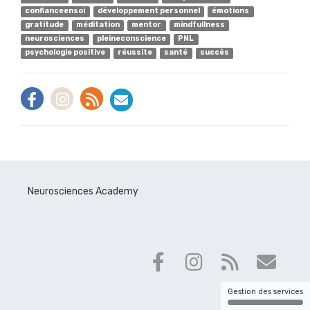
confianceensoi
développement personnel
émotions
gratitude
méditation
mentor
mindfullness
neurosciences
pleineconscience
PNL
psychologie positive
réussite
santé
succès
Neurosciences Academy
Gestion des services