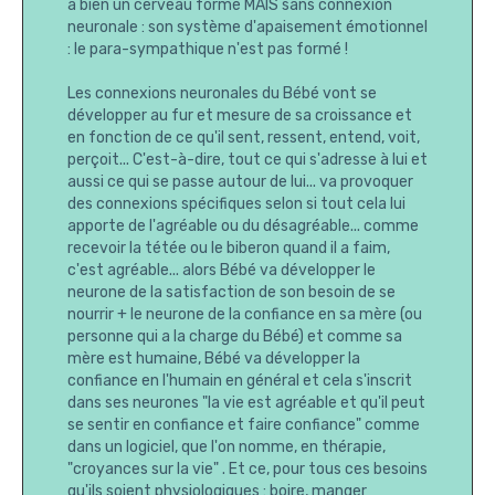
a bien un cerveau formé MAIS sans connexion
neuronale : son système d'apaisement émotionnel
: le para-sympathique n'est pas formé !
Les connexions neuronales du Bébé vont se
développer au fur et mesure de sa croissance et
en fonction de ce qu'il sent, ressent, entend, voit,
perçoit... C'est-à-dire, tout ce qui s'adresse à lui et
aussi ce qui se passe autour de lui... va provoquer
des connexions spécifiques selon si tout cela lui
apporte de l'agréable ou du désagréable... comme
recevoir la tétée ou le biberon quand il a faim,
c'est agréable... alors Bébé va développer le
neurone de la satisfaction de son besoin de se
nourrir + le neurone de la confiance en sa mère (ou
personne qui a la charge du Bébé) et comme sa
mère est humaine, Bébé va développer la
confiance en l'humain en général et cela s'inscrit
dans ses neurones "la vie est agréable et qu'il peut
se sentir en confiance et faire confiance" comme
dans un logiciel, que l'on nomme, en thérapie,
"croyances sur la vie" . Et ce, pour tous ces besoins
qu'ils soient physiologiques : boire, manger