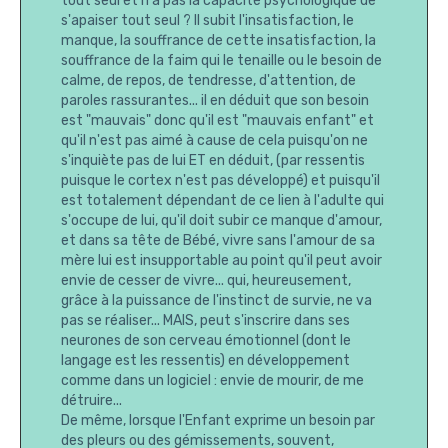
tout seul et n'a pas la capacité psychologique de
s'apaiser tout seul ? Il subit l'insatisfaction, le
manque, la souffrance de cette insatisfaction, la
souffrance de la faim qui le tenaille ou le besoin de
calme, de repos, de tendresse, d'attention, de
paroles rassurantes... il en déduit que son besoin
est "mauvais" donc qu'il est "mauvais enfant" et
qu'il n'est pas aimé à cause de cela puisqu'on ne
s'inquiète pas de lui ET en déduit, (par ressentis
puisque le cortex n'est pas développé) et puisqu'il
est totalement dépendant de ce lien à l'adulte qui
s'occupe de lui, qu'il doit subir ce manque d'amour,
et dans sa tête de Bébé, vivre sans l'amour de sa
mère lui est insupportable au point qu'il peut avoir
envie de cesser de vivre... qui, heureusement,
grâce à la puissance de l'instinct de survie, ne va
pas se réaliser... MAIS, peut s'inscrire dans ses
neurones de son cerveau émotionnel (dont le
langage est les ressentis) en développement
comme dans un logiciel : envie de mourir, de me
détruire...
De même, lorsque l'Enfant exprime un besoin par
des pleurs ou des gémissements, souvent,