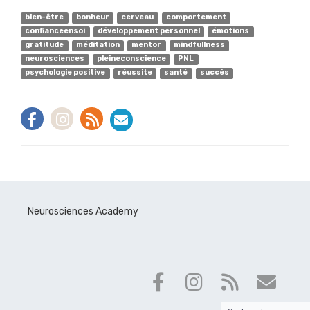
bien-être
bonheur
cerveau
comportement
confianceensoi
développement personnel
émotions
gratitude
méditation
mentor
mindfullness
neurosciences
pleineconscience
PNL
psychologie positive
réussite
santé
succès
Neurosciences Academy