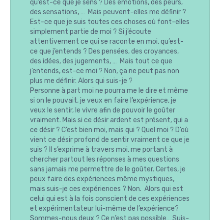
qu’est-ce que je sens ? Des émotions, des peurs,
des sensations, … Mais peuvent-elles me définir ?
Est-ce que je suis toutes ces choses où font-elles
simplement partie de moi ? Si j’écoute
attentivement ce qui se raconte en moi, qu’est-
ce que j’entends ? Des pensées, des croyances,
des idées, des jugements, … Mais tout ce que
j’entends, est-ce moi ? Non, ça ne peut pas non
plus me définir. Alors qui suis-je ?
Personne à part moi ne pourra me le dire et même
si on le pouvait, je veux en faire l’expérience, je
veux le sentir, le vivre afin de pouvoir le goûter
vraiment. Mais si ce désir ardent est présent, qui a
ce désir ? C’est bien moi, mais qui ? Quel moi ? D’où
vient ce désir profond de sentir vraiment ce que je
suis ? Il s’exprime à travers moi, me portant à
chercher partout les réponses à mes questions
sans jamais me permettre de le goûter. Certes, je
peux faire des expériences même mystiques,
mais suis-je ces expériences ? Non. Alors qui est
celui qui est à la fois conscient de ces expériences
et expérimentateur lui-même de l’expérience?
Sommes-nous deux ? Ce n’est pas possible… Suis-