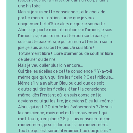
l’expérience de la limitation dans un corps, dans
une histoire.
Mais si je suis cette conscience, j’ai le choix de
porter mon attention sur ce que je veux
uniquement et d’être alors ce que je souhaite.
Alors, si je porte mon attention sur l’amour, je suis
l’amour ; si je porte mon attention sur la paix, je
suis cette paix et si je porte mon attention sur la
joie, je suis aussi cette joie. Je suis libre !
Totalement libre ! Libre d’aimer ou de souffrir, libre
de pleurer ou de rire.
Mais je veux aller plus loin encore…
Qui tire les ficelles de cette conscience ? Y-a-t-il
même quelqu’un qui tire les ficelle ? C’est ridicule…
Même s’il y a avait un Dieu ou quoi que ce soit
d’autre qui tire les ficelles, étant la conscience
même, dès l’instant où j’en suis conscient je
deviens celui qui les tire, je deviens Dieu lui-même !
Alors, qui agit ? Qui crée les évènements ? Je suis
la conscience, mais quel est le mouvement qui
met tout ça en place ? Si je suis conscient de ce
mouvement, je suis donc aussi ce mouvement.
Tout ce qui est serait-il vraiment ce que je suis ?