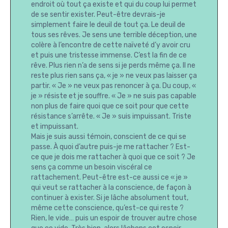
endroit où tout ça existe et qui du coup lui permet
de se sentir exister. Peut-être devrais-je
simplement faire le deuil de tout ça. Le deuil de
tous ses rêves. Je sens une terrible déception, une
colère à l’encontre de cette naïveté d’y avoir cru
et puis une tristesse immense. C’est la fin de ce
rêve. Plus rien n’a de sens si je perds même ça. Il ne
reste plus rien sans ça, « je » ne veux pas laisser ça
partir. « Je » ne veux pas renoncer à ça. Du coup, «
je » résiste et je souffre. « Je » ne suis pas capable
non plus de faire quoi que ce soit pour que cette
résistance s’arrête. « Je » suis impuissant. Triste
et impuissant.
Mais je suis aussi témoin, conscient de ce qui se
passe. À quoi d’autre puis-je me rattacher ? Est-
ce que je dois me rattacher à quoi que ce soit ? Je
sens ça comme un besoin viscéral ce
rattachement. Peut-être est-ce aussi ce « je »
qui veut se rattacher à la conscience, de façon à
continuer à exister. Si je lâche absolument tout,
même cette conscience, qu’est-ce qui reste ?
Rien, le vide… puis un espoir de trouver autre chose