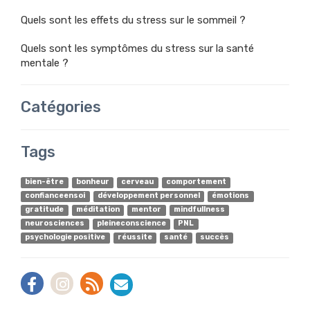
Quels sont les effets du stress sur le sommeil ?
Quels sont les symptômes du stress sur la santé
mentale ?
Catégories
Tags
bien-être
bonheur
cerveau
comportement
confianceensoi
développement personnel
émotions
gratitude
méditation
mentor
mindfullness
neurosciences
pleineconscience
PNL
psychologie positive
réussite
santé
succès