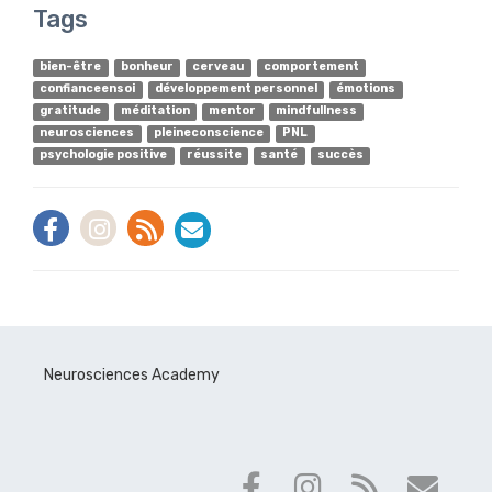
Tags
bien-être
bonheur
cerveau
comportement
confianceensoi
développement personnel
émotions
gratitude
méditation
mentor
mindfullness
neurosciences
pleineconscience
PNL
psychologie positive
réussite
santé
succès
Neurosciences Academy