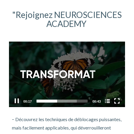
"Rejoignez
NEUROSCIENCES
ACADEMY
Video
Player
Nom du chapitre
00:18
00:43
-
Découvrez les techniques de déblocages puissantes,
mais facilement applicables, qui déverrouilleront