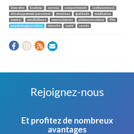
bien-être
bonheur
cerveau
comportement
confianceensoi
développement personnel
émotions
gratitude
méditation
mentor
mindfullness
neurosciences
pleineconscience
PNL
psychologie positive
réussite
santé
succès
Rejoignez-nous
Et profitez de nombreux
avantages