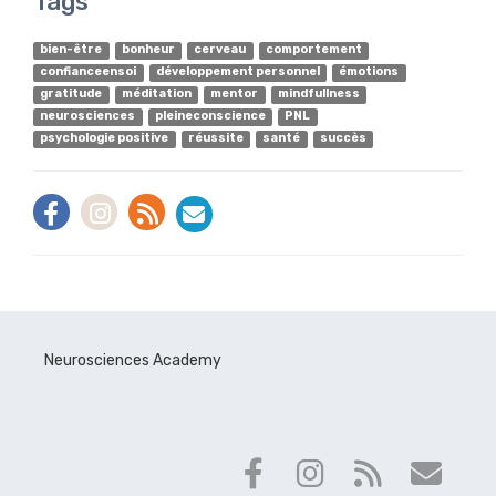
Tags
bien-être
bonheur
cerveau
comportement
confianceensoi
développement personnel
émotions
gratitude
méditation
mentor
mindfullness
neurosciences
pleineconscience
PNL
psychologie positive
réussite
santé
succès
Neurosciences Academy