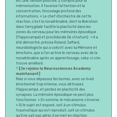
est une tension positive, y compris pour la
mémorisation. Il favorise l’attention et la
concentration, l’encodage profond des
informations. » Le chef d’orchestre de cette
réaction, c’est la noradrénaline, dont la libération
dans l’amygdale facilite la plasticité dans les
zones du cerveau pour les mémoires épisodique
(l’hippocampe) et procédurale (le striatum) : « Il a
été démontré, précise Roland Jaffard,
neurobiologiste qui a coécrit avec lui Mémoire et
émotions, que si l’on active le cerveau avec de la
noradrénaline après un apprentissage, celui-ci s’en
trouve amélioré.
?
[
Je rejoins la Neurosciences Academy
maintenant]
Mais si vous dépassez les bornes, avec un éveil
émotionnel trop intense, vous détruisez
l’hippocampe, et perdez en plasticité des
synapses. La mémoire épisodique ne peut plus
fonctionner. » En somme, le mécanisme s’inverse :
« Si le sujet est exposé, soit à un stimulus
traumatique qui est reproduit, soit un stimulus
qu’il ne sait pas gérer, il se met en réaction