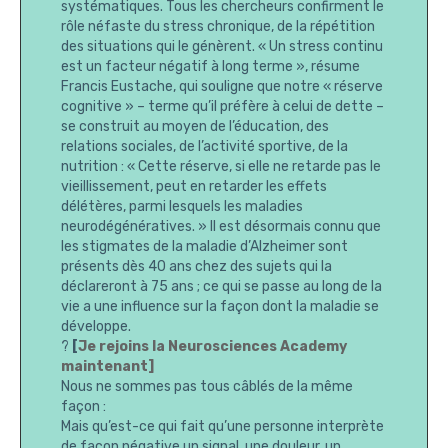
systématiques. Tous les chercheurs confirment le
rôle néfaste du stress chronique, de la répétition
des situations qui le génèrent. « Un stress continu
est un facteur négatif à long terme », résume
Francis Eustache, qui souligne que notre « réserve
cognitive » – terme qu’il préfère à celui de dette –
se construit au moyen de l’éducation, des
relations sociales, de l’activité sportive, de la
nutrition : « Cette réserve, si elle ne retarde pas le
vieillissement, peut en retarder les effets
délétères, parmi lesquels les maladies
neurodégénératives. » Il est désormais connu que
les stigmates de la maladie d’Alzheimer sont
présents dès 40 ans chez des sujets qui la
déclareront à 75 ans ; ce qui se passe au long de la
vie a une influence sur la façon dont la maladie se
développe.
?
[
Je rejoins la Neurosciences Academy
maintenant]
Nous ne sommes pas tous câblés de la même
façon :
Mais qu’est-ce qui fait qu’une personne interprète
de façon négative un signal, une douleur, un