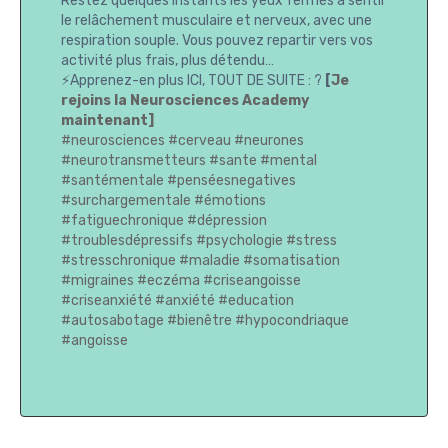
Restez quelques instants les yeux fermés à sentir
le relâchement musculaire et nerveux, avec une
respiration souple. Vous pouvez repartir vers vos
activité plus frais, plus détendu…
⚡Apprenez-en plus ICI, TOUT DE SUITE : ?
[
Je
rejoins la Neurosciences Academy
maintenant]
#neurosciences
#cerveau
#neurones
#neurotransmetteurs
#sante
#mental
#santémentale
#penséesnegatives
#surchargementale
#émotions
#fatiguechronique
#dépression
#troublesdépressifs
#psychologie
#stress
#stresschronique
#maladie
#somatisation
#migraines
#eczéma
#criseangoisse
#criseanxiété
#anxiété
#education
#autosabotage
#bienêtre
#hypocondriaque
#angoisse