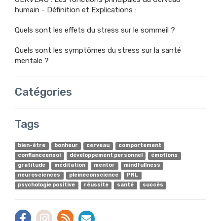
humain - Définition et Explications :
Quels sont les effets du stress sur le sommeil ?
Quels sont les symptômes du stress sur la santé
mentale ?
Catégories
Tags
bien-être
bonheur
cerveau
comportement
confianceensoi
développement personnel
émotions
gratitude
méditation
mentor
mindfullness
neurosciences
pleineconscience
PNL
psychologie positive
réussite
santé
succès