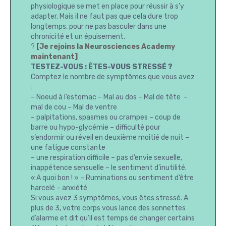
physiologique se met en place pour réussir à s’y
adapter. Mais il ne faut pas que cela dure trop
longtemps, pour ne pas basculer dans une
chronicité et un épuisement.
?
[
Je rejoins la Neurosciences Academy
maintenant]
TESTEZ-VOUS : ÊTES-VOUS STRESSÉ ?
Comptez le nombre de symptômes que vous avez
:
– Noeud à l’estomac – Mal au dos – Mal de tête –
mal de cou – Mal de ventre
– palpitations, spasmes ou crampes – coup de
barre ou hypo-glycémie – difficulté pour
s’endormir ou réveil en deuxième moitié de nuit –
une fatigue constante
– une respiration difficile – pas d’envie sexuelle,
inappétence sensuelle – le sentiment d’inutilité.
« A quoi bon ! » – Ruminations ou sentiment d’être
harcelé – anxiété
Si vous avez 3 symptômes, vous êtes stressé. A
plus de 3, votre corps vous lance des sonnettes
d’alarme et dit qu’il est temps de changer certains