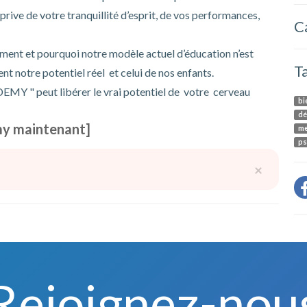
ive de votre tranquillité d’esprit, de vos performances,
C
ent et pourquoi notre modèle actuel d’éducation n’est
T
 notre potentiel réel et celui de nos enfants.
DEMY " peut
libérer le vrai potentiel de votre cerveau
bi
dé
my maintenant]
me
ps
×
Rejoignez-nou