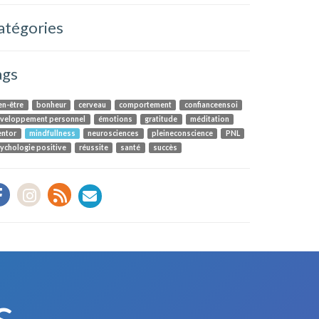
atégories
ags
en-être
bonheur
cerveau
comportement
confianceensoi
veloppement personnel
émotions
gratitude
méditation
ntor
mindfullness
neurosciences
pleineconscience
PNL
ychologie positive
réussite
santé
succès
s