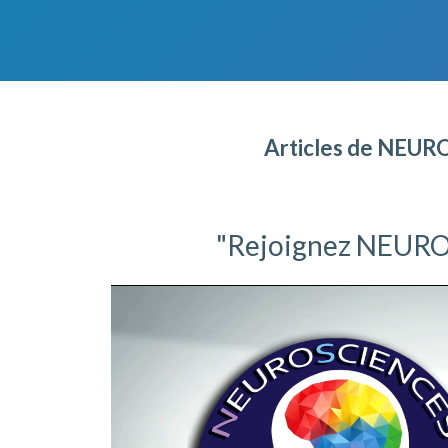
Articles de NE
"Rejoignez
NEURO
Video
Player