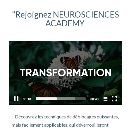
"Rejoignez
NEUROSCIENCES
ACADEMY
Video
Player
Nom du chapitre
00:18
00:43
-
Découvrez les techniques de déblocages puissantes,
mais facilement applicables, qui déverrouilleront