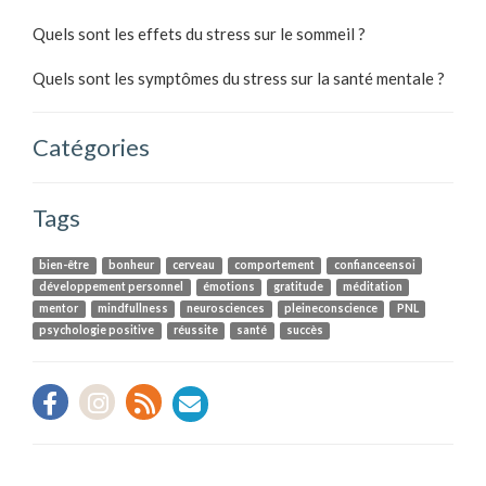
Quels sont les effets du stress sur le sommeil ?
Quels sont les symptômes du stress sur la santé mentale ?
Catégories
Tags
bien-être
bonheur
cerveau
comportement
confianceensoi
développement personnel
émotions
gratitude
méditation
mentor
mindfullness
neurosciences
pleineconscience
PNL
psychologie positive
réussite
santé
succès