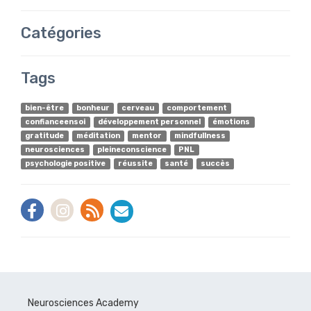
Catégories
Tags
bien-être
bonheur
cerveau
comportement
confianceensoi
développement personnel
émotions
gratitude
méditation
mentor
mindfullness
neurosciences
pleineconscience
PNL
psychologie positive
réussite
santé
succès
Neurosciences Academy