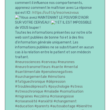
comment il influence nos comportements,
apprenez comment le maîtriser avec La réponse
qui est ICI :
https://cutt.ly/inscrivezvous
Vous avez MAINTENANT LE POUVOIR D’AGIR
SUR VOTRE CERVEAU !
ET IL EST IMPOSSIBLE
de VOUS louper !
Toutes les informations présentes sur notre site
web sont publiées de bonne foi et à des fins
d'information générale uniquement. Les
informations publiées ne se substituent en aucun
cas à la relation entre le patient et son médecin
traitant.
#neurosciences
#cerveau
#neurones
#neurotransmetteurs
#sante
#mental
#santémentale
#penséesnegatives
#surchargementale
#émotions
#fatiguechronique
#dépression
#troublesdépressifs
#psychologie
#stress
#stresschronique
#maladie
#somatisation
#migraines
#eczéma
#criseangoisse
#criseanxiété
#anxiété
#changement
#education
#parents
#autosabotage
#bienêtre