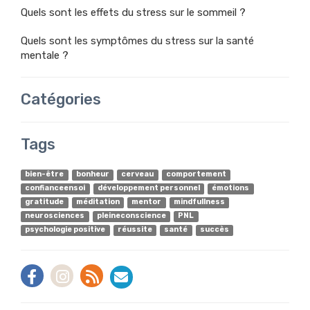
Quels sont les effets du stress sur le sommeil ?
Quels sont les symptômes du stress sur la santé
mentale ?
Catégories
Tags
bien-être
bonheur
cerveau
comportement
confianceensoi
développement personnel
émotions
gratitude
méditation
mentor
mindfullness
neurosciences
pleineconscience
PNL
psychologie positive
réussite
santé
succès