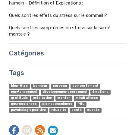
humain - Définition et Explications :
Quels sont les effets du stress sur le sommeil ?
Quels sont les symptômes du stress sur la santé
mentale ?
Catégories
Tags
bien-être
bonheur
cerveau
comportement
confianceensoi
développement personnel
émotions
gratitude
méditation
mentor
mindfullness
neurosciences
pleineconscience
PNL
psychologie positive
réussite
santé
succès