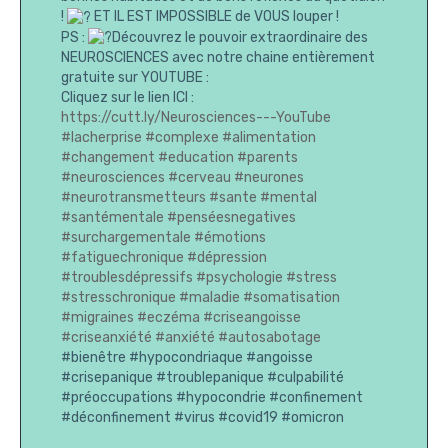
!
ET IL EST IMPOSSIBLE de VOUS louper !
PS :
Découvrez le pouvoir extraordinaire des
NEUROSCIENCES avec notre chaine entièrement
gratuite sur YOUTUBE :
Cliquez sur le lien ICI :
https://cutt.ly/Neurosciences---YouTube
#lacherprise
#complexe
#alimentation
#changement
#education
#parents
#neurosciences
#cerveau
#neurones
#neurotransmetteurs
#sante
#mental
#santémentale
#penséesnegatives
#surchargementale
#émotions
#fatiguechronique
#dépression
#troublesdépressifs
#psychologie
#stress
#stresschronique
#maladie
#somatisation
#migraines
#eczéma
#criseangoisse
#criseanxiété
#anxiété
#autosabotage
#bienêtre #hypocondriaque #angoisse
#crisepanique #troublepanique #culpabilité
#préoccupations #hypocondrie #confinement
#déconfinement #virus #covid19 #omicron