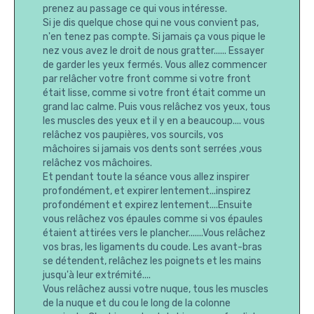
prenez au passage ce qui vous intéresse.
Si je dis quelque chose qui ne vous convient pas,
n'en tenez pas compte. Si jamais ça vous pique le
nez vous avez le droit de nous gratter...... Essayer
de garder les yeux fermés. Vous allez commencer
par relâcher votre front comme si votre front
était lisse, comme si votre front était comme un
grand lac calme. Puis vous relâchez vos yeux, tous
les muscles des yeux et il y en a beaucoup.... vous
relâchez vos paupières, vos sourcils, vos
mâchoires si jamais vos dents sont serrées ,vous
relâchez vos mâchoires.
Et pendant toute la séance vous allez inspirer
profondément, et expirer lentement...inspirez
profondément et expirez lentement....Ensuite
vous relâchez vos épaules comme si vos épaules
étaient attirées vers le plancher.......Vous relâchez
vos bras, les ligaments du coude. Les avant-bras
se détendent, relâchez les poignets et les mains
jusqu'à leur extrémité....
Vous relâchez aussi votre nuque, tous les muscles
de la nuque et du cou le long de la colonne