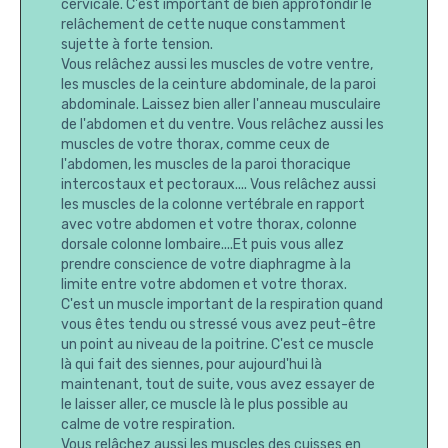
cervicale. C'est important de bien approfondir le
relâchement de cette nuque constamment
sujette à forte tension.
Vous relâchez aussi les muscles de votre ventre,
les muscles de la ceinture abdominale, de la paroi
abdominale. Laissez bien aller l'anneau musculaire
de l'abdomen et du ventre. Vous relâchez aussi les
muscles de votre thorax, comme ceux de
l'abdomen, les muscles de la paroi thoracique
intercostaux et pectoraux.... Vous relâchez aussi
les muscles de la colonne vertébrale en rapport
avec votre abdomen et votre thorax, colonne
dorsale colonne lombaire....Et puis vous allez
prendre conscience de votre diaphragme à la
limite entre votre abdomen et votre thorax.
C'est un muscle important de la respiration quand
vous êtes tendu ou stressé vous avez peut-être
un point au niveau de la poitrine. C'est ce muscle
là qui fait des siennes, pour aujourd'hui là
maintenant, tout de suite, vous avez essayer de
le laisser aller, ce muscle là le plus possible au
calme de votre respiration.
Vous relâchez aussi les muscles des cuisses en