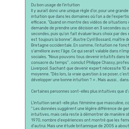
Du bon usage de l'intuition
Il y aurait donc une unique règle d'or, pour une grand
intuition que dans les domaines où l'on a de l'expertise
efficace. "Quand on montre des vidéos de situations d
demande de prendre une décision en 3 secondes ou d'
secondes, puis qu'on fait évaluer leurs choix par de
est toujours la bonne", illustre Cyril Bossard, maître
Bretagne occidentale. En somme, l'intuition ne fonctio
s'améliore avec l'âge. Ce qui serait valable dans n'imp
sociales. "Nous pouvons tous devenir intuitifs dans 
consacre du temps" , conclut Philippe Chassy, profess
Liverpool. Sachant que devenir expert nécessite 10 a
moyenne. "Dès lors, la vraie question à se poser, c'e
développer une bonne intuition ? » . Mais aussi… dan
Certaines personnes sont-elles plus intuitives que d'
L'intuition serait-elle plus féminine que masculine, 
" Les données suggèrent une légère différence de ge
intuitives, mais cela reste à démontrer de manière obj
1970, nombre d'expériences ont montré que les femme
d'autrui. Mais une étude britannique de 2005 a about