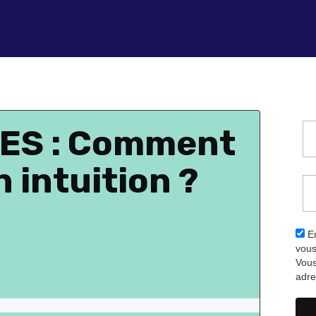
ES : Comment
n intuition ?
En
vous
Vous
adre