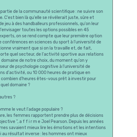
e partie de la communauté scientifique : ne suivre son
. C'est bien là qu'elle se révélerait juste, sûre et
e jeu à des handballeurs professionnels, qu'on leur
envisager toutes les options possibles en 45
s experts, on se rend compte que leur première option
 de conférences en sciences du sport à l'université de
nne vraiment que si on la travaille et, de fait,
orte quel secteur, de l'activité sportive aux relations
le domaine de notre choix, du moment qu'on y
eur de psychologie cognitive à l'université de
ns d'activité, ou 10 000 heures de pratique en
st combien d'heures êtes-vous prêt à investir pour
s quel domaine ?
autres ?
comme le veut l'adage populaire ?
nre, les femmes rapportent prendre plus de décisions
ective ", a f f i r m e Joel Pearson. Depuis les années
s savaient mieux lire les émotions et les intentions
i au résultat inverse : les hommes ont mieux