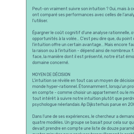
Peut-on vraiment suivre son intuition ? Oui, mais à c
ont comparé ses performances avec celles de l'analys
l'utiliser.
Épargner le coût cognitif d'une analyse rationnelle, offr
opportunités à la volée… C'est peu dire que, du point 
l'intuition offre un certain avantage… Mais encore faut-
la raison ou à l'intuition - dépend ainsi de nombreux
face, la manière dont il est présenté, notre état émo
domaine concerné.
MOYEN DE DÉCISION
L'intuition se révèle en tout cas un moyen de décision
monde hyper-rationnel. Étonnamment, lorsqu'un pr
en compte - comme choisir un appartement ou le meil
tout intérêt à suivre notre intuition plutôt que per
psychologue néerlandais Ap Dijksterhuis parue en 20
Dans l'une de ses expériences, le chercheur a demandé
quatre modèles. Un groupe se basait pour cela sur qu
devait prendre en compte une liste de douze paramèt