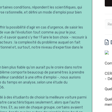
ertaines conditions, répondent les scientifiques, qui
e rationnelle, et défini un mode d'emploi pour bien
ir la possibilité d'agir en cas d'urgence, de saisir les
de vue de l'évolution tout comme au jour le jour,
il savoir quand s'y fier ! Faire le bon choix - recourir à
D
 facteurs : la complexité du problème auquel on fait
tionnel et, surtout, notre niveau d'expertise dans le
Comm
 bien plus fiable qu'on aurait pu le croire dans notre
oblème comporte beaucoup de paramètres à prendre
CER
leur candidat à une offre d'emploi -, nous aurions
- Dé
dre du temps en analyse, selon une étude du
06.
Quel
 à des étudiants de choisir la meilleure voiture parmi
Quel
atre caractéristiques seulement, alors que l'autre
men
res. Et, au sein de chaque groupe, certains avaient