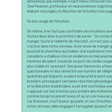
amoureuse, par exemple, il vaut mieux retrouver son 
Joel Pearson, professeur en neurosciences cognitives 
élaboré cinq règles d'utilisation de l'intuition (voir p
Du bon usage de l'intuition
De même, il ne faut pas confondre ses intuitions avec
toutes deux liées à un instinct de survie. "Je contest
manger toute la tablette de chocolat, ce n'est pas 
s'active dans notre cerveau. Avoir envie de manger gras
poursuit le chercheur australien. Une expérience m
canadiens a d'ailleurs mis en évidence ce mécanisme 
hommes devaient traverser un pont de cordes suspen
plus stable et rassurant. Une jeune femme les attendai
questionnaire et leur remettre son numéro de téléphon
quand les participants avaient emprunté le pont susp
branlant, provoquant certaines réactions physiolog
et la libération d'adrénaline, avait été confondue ave
s'appuyer sur son intuition pour prédire des évèneme
comme lorsqu'on prend l'avion et qu'on a le mauvais p
Car là encore, c'est la peur qui parle, et non l'intui
notre cerveau, elles engagent l'amygdale qui peut en