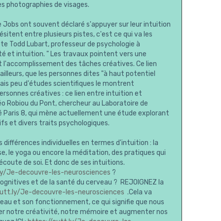
des photographies de visages.
obs ont souvent déclaré s'appuyer sur leur intuition
sitent entre plusieurs pistes, c'est ce qui va les
ypte Todd Lubart, professeur de psychologie à
vité et intuition. " Les travaux pointent vers une
et l'accomplissement des tâches créatives. Ce lien
r ailleurs, que les personnes dites "à haut potentiel
Mais peu d'études scientifiques le montrent
rsonnes créatives : ce lien entre intuition et
éo Robiou du Pont, chercheur au Laboratoire de
é Paris 8, qui mène actuellement une étude explorant
ifs et divers traits psychologiques.
s différences individuelles en termes d'intuition : la
se, le yoga ou encore la méditation, des pratiques qui
écoute de soi. Et donc de ses intuitions.
.ly/Je-decouvre-les-neurosciences
?
ognitives et de la santé du cerveau ? REJOIGNEZ la
cutt.ly/Je-decouvre-les-neurosciences
.Cela va
veau et son fonctionnement, ce qui signifie que nous
er notre créativité, notre mémoire et augmenter nos