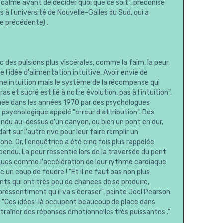
calme avant de décider quoi que ce soit", préconise
à l'université de Nouvelle-Galles du Sud, qui a
age précédente) .
 des pulsions plus viscérales, comme la faim, la peur,
e l'idée d'alimentation intuitive. Avoir envie de
une intuition mais le système de la récompense qui
 et sucré est lié à notre évolution, pas à l'intuition",
enée dans les années 1970 par des psychologues
psychologique appelé "erreur d'attribution". Des
du au-dessus d'un canyon, ou bien un pont en dur,
t sur l'autre rive pour leur faire remplir un
e. Or, l'enquêtrice a été cinq fois plus rappelée
endu. La peur ressentie lors de la traversée du pont
iques comme l'accélération de leur rythme cardiaque
c un coup de foudre ! "Et il ne faut pas non plus
nts qui ont très peu de chances de se produire,
ressentiment qu'il va s'écraser", pointe Joel Pearson.
tion. "Ces idées-là occupent beaucoup de place dans
traîner des réponses émotionnelles très puissantes ."