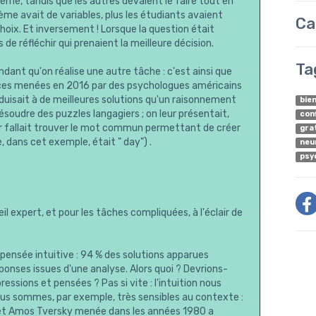
ème, tandis que les autres devaient le faire tout en
me avait de variables, plus les étudiants avaient
Ca
hoix. Et inversement ! Lorsque la question était
de réfléchir qui prenaient la meilleure décision.
Ta
ndant qu'on réalise une autre tâche : c'est ainsi que
riences menées en 2016 par des psychologues américains
nduisait à de meilleures solutions qu'un raisonnement
bie
soudre des puzzles langagiers ; on leur présentait,
con
 leur fallait trouver le mot commun permettant de créer
gra
dans cet exemple, était " day") .
neu
psy
l expert, et pour les tâches compliquées, à l'éclair de
pensée intuitive : 94 % des solutions apparues
onses issues d'une analyse. Alors quoi ? Devrions-
ssions et pensées ? Pas si vite : l'intuition nous
Nous sommes, par exemple, très sensibles au contexte :
et Amos Tversky menée dans les années 1980 a