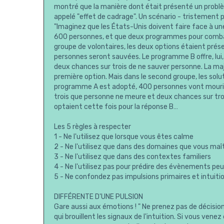
montré que la manière dont était présenté un problèm
appelé "effet de cadrage". Un scénario - tristement p
"Imaginez que les États-Unis doivent faire face à un
600 personnes, et que deux programmes pour combat
groupe de volontaires, les deux options étaient prés
personnes seront sauvées. Le programme B offre, lui,
deux chances sur trois de ne sauver personne. La maj
première option. Mais dans le second groupe, les solu
programme A est adopté, 400 personnes vont mourir, 
trois que personne ne meure et deux chances sur tro
optaient cette fois pour la réponse B…
Les 5 règles à respecter
1 - Ne l'utilisez que lorsque vous êtes calme
2 - Ne l'utilisez que dans des domaines que vous maît
3 - Ne l'utilisez que dans des contextes familiers
4 - Ne l'utilisez pas pour prédire des évènements pe
5 - Ne confondez pas impulsions primaires et intuiti
DIFFÉRENTE D'UNE PULSION
Gare aussi aux émotions ! " Ne prenez pas de décisi
qui brouillent les signaux de l'intuition. Si vous ven