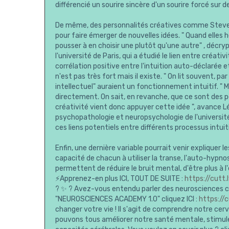
différencié un sourire sincère d'un sourire forcé sur 
De même, des personnalités créatives comme Steve J
pour faire émerger de nouvelles idées. " Quand elles hé
pousser à en choisir une plutôt qu'une autre" , décr
l'université de Paris, qui a étudié le lien entre créati
corrélation positive entre l'intuition auto-déclarée 
n'est pas très fort mais il existe. " On lit souvent, pa
intellectuel" auraient un fonctionnement intuitif. " 
directement. On sait, en revanche, que ce sont des pe
créativité vient donc appuyer cette idée ", avance L
psychopathologie et neuropsychologie de l'universit
ces liens potentiels entre différents processus intuit
Enfin, une dernière variable pourrait venir expliquer le
capacité de chacun à utiliser la transe, l'auto-hypno
permettent de réduire le bruit mental, d'être plus à l'
⚡Apprenez-en plus ICI, TOUT DE SUITE :
https://cutt
? ✨ ? Avez-vous entendu parler des neurosciences c
"NEUROSCIENCES ACADEMY 1.0" cliquez ICI :
https://
changer votre vie ! Il s'agit de comprendre notre cer
pouvons tous améliorer notre santé mentale, stimul