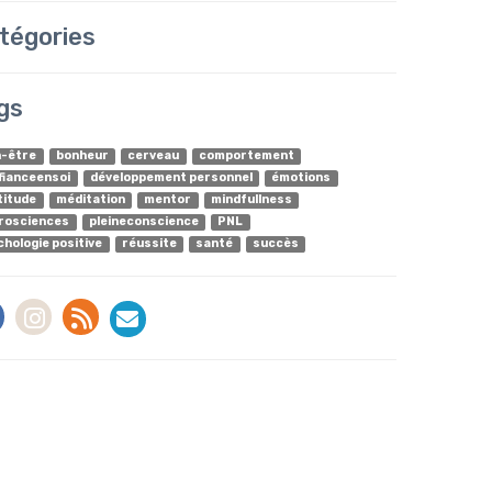
tégories
gs
n-être
bonheur
cerveau
comportement
fianceensoi
développement personnel
émotions
titude
méditation
mentor
mindfullness
rosciences
pleineconscience
PNL
chologie positive
réussite
santé
succès