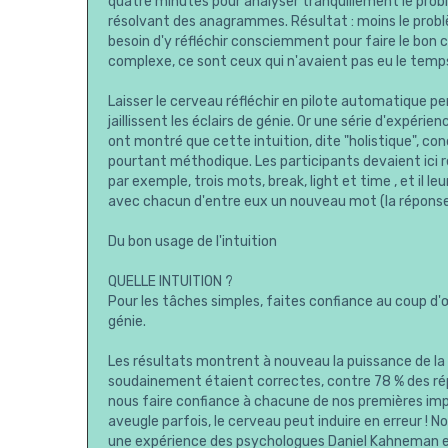
quatre minutes pour analyser tranquillement le probl
résolvant des anagrammes. Résultat : moins le problè
besoin d'y réfléchir consciemment pour faire le bon c
complexe, ce sont ceux qui n'avaient pas eu le temps 
Laisser le cerveau réfléchir en pilote automatique pe
jaillissent les éclairs de génie. Or une série d'expé
ont montré que cette intuition, dite "holistique", co
pourtant méthodique. Les participants devaient ici ré
par exemple, trois mots, break, light et time , et il
avec chacun d'entre eux un nouveau mot (la réponse, 
Du bon usage de l'intuition
QUELLE INTUITION ?
Pour les tâches simples, faites confiance au coup d'œi
génie.
Les résultats montrent à nouveau la puissance de la 
soudainement étaient correctes, contre 78 % des rép
nous faire confiance à chacune de nos premières impre
aveugle parfois, le cerveau peut induire en erreur ! 
une expérience des psychologues Daniel Kahneman 