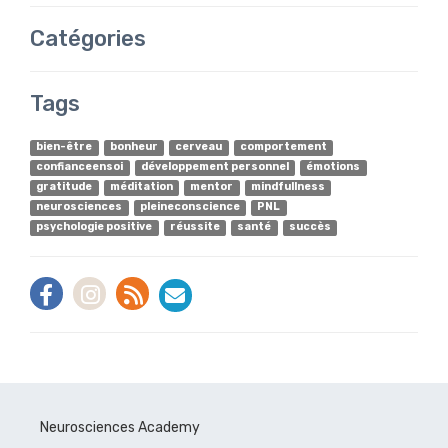
Catégories
Tags
bien-être
bonheur
cerveau
comportement
confianceensoi
développement personnel
émotions
gratitude
méditation
mentor
mindfullness
neurosciences
pleineconscience
PNL
psychologie positive
réussite
santé
succès
Neurosciences Academy