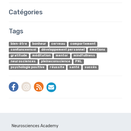
Catégories
Tags
bien-être
bonheur
cerveau
comportement
confianceensoi
développement personnel
émotions
gratitude
méditation
mentor
mindfullness
neurosciences
pleineconscience
PNL
psychologie positive
réussite
santé
succès
Neurosciences Academy