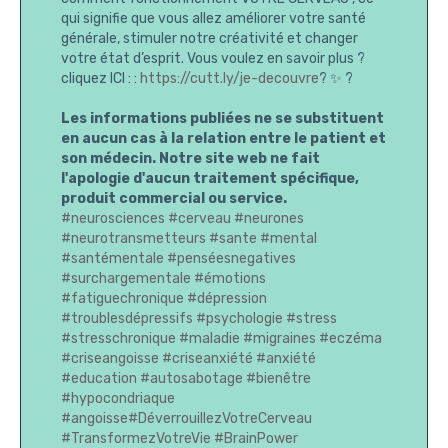
qui signifie que vous allez améliorer votre santé
générale, stimuler notre créativité et changer
votre état d’esprit. Vous voulez en savoir plus ?
cliquez ICI : :
https://cutt.ly/je-decouvre
? ✨ ?
Les informations publiées ne se substituent
en aucun cas à la relation entre le patient et
son médecin. Notre site web ne fait
l'apologie d'aucun traitement spécifique,
produit commercial ou service.
#neurosciences
#cerveau
#neurones
#neurotransmetteurs
#sante
#mental
#santémentale
#penséesnegatives
#surchargementale
#émotions
#fatiguechronique
#dépression
#troublesdépressifs
#psychologie
#stress
#stresschronique
#maladie
#migraines
#eczéma
#criseangoisse
#criseanxiété
#anxiété
#education
#autosabotage
#bienêtre
#hypocondriaque
#angoisse
#DéverrouillezVotreCerveau
#TransformezVotreVie
#BrainPower