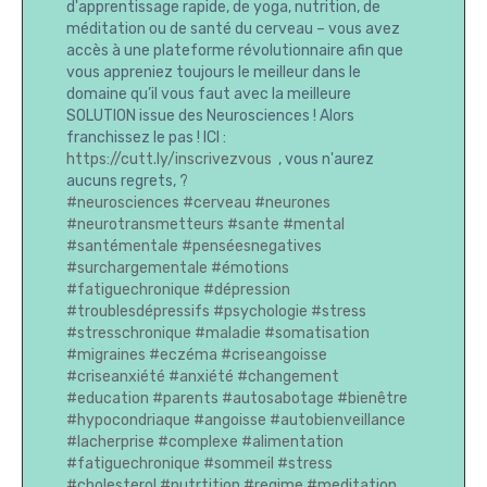
d'apprentissage rapide, de yoga, nutrition, de
méditation ou de santé du cerveau – vous avez
accès à une plateforme révolutionnaire afin que
vous appreniez toujours le meilleur dans le
domaine qu’il vous faut avec la meilleure
SOLUTION issue des Neurosciences ! Alors
franchissez le pas ! ICI :
https://cutt.ly/inscrivezvous
, vous n'aurez
aucuns regrets, ?
#neurosciences
#cerveau
#neurones
#neurotransmetteurs
#sante
#mental
#santémentale
#penséesnegatives
#surchargementale
#émotions
#fatiguechronique
#dépression
#troublesdépressifs
#psychologie
#stress
#stresschronique
#maladie
#somatisation
#migraines
#eczéma
#criseangoisse
#criseanxiété
#anxiété
#changement
#education
#parents
#autosabotage
#bienêtre
#hypocondriaque
#angoisse
#autobienveillance
#lacherprise
#complexe
#alimentation
#fatiguechronique
#sommeil
#stress
#cholesterol
#nutrtition
#regime
#meditation