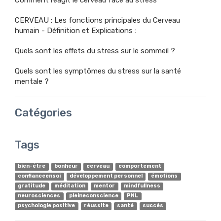
Comment réagit le cerveau face au stress
CERVEAU : Les fonctions principales du Cerveau
humain - Définition et Explications :
Quels sont les effets du stress sur le sommeil ?
Quels sont les symptômes du stress sur la santé
mentale ?
Catégories
Tags
bien-être
bonheur
cerveau
comportement
confianceensoi
développement personnel
émotions
gratitude
méditation
mentor
mindfullness
neurosciences
pleineconscience
PNL
psychologie positive
réussite
santé
succès