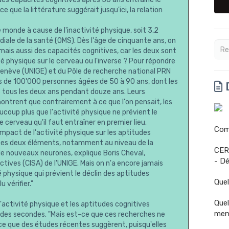
e que la littérature suggérait jusqu'ici, la relation
monde à cause de l'inactivité physique, soit 3,2
diale de la santé (OMS). Dès l'âge de cinquante ans, on
 mais aussi des capacités cognitives, car les deux sont
ité physique sur le cerveau ou l'inverse ? Pour répondre
 Genève (UNIGE) et du Pôle de recherche national PRN
us de 100'000 personnes âgées de 50 à 90 ans, dont les
D
 tous les deux ans pendant douze ans. Leurs
montrent que contrairement à ce que l'on pensait, les
coup plus que l'activité physique ne prévient le
 cerveau qu'il faut entraîner en premier lieu.
Comm
'impact de l'activité physique sur les aptitudes
e ces deux éléments, notamment au niveau de la
CER
 de nouveaux neurones, explique Boris Cheval,
- Dé
tives (CISA) de l'UNIGE. Mais on n'a encore jamais
 physique qui prévient le déclin des aptitudes
Quel
 vérifier."
Quel
'activité physique et les aptitudes cognitives
men
in des secondes. "Mais est-ce que ces recherches ne
 ce que des études récentes suggèrent, puisqu'elles