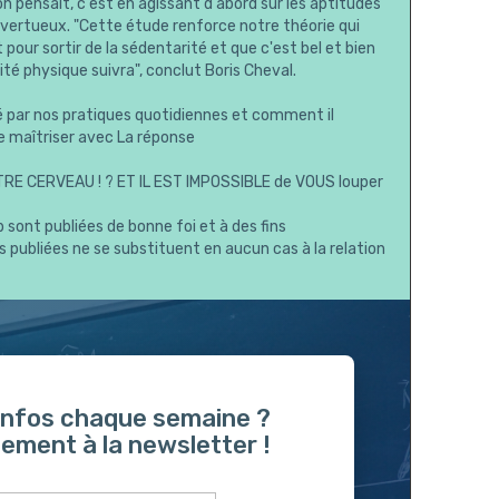
 pensait, c'est en agissant d'abord sur les aptitudes
le vertueux. "Cette étude renforce notre théorie qui
 pour sortir de la sédentarité et que c'est bel et bien
vité physique suivra", conclut Boris Cheval.
par nos pratiques quotidiennes et comment il
 maîtriser avec La réponse
E CERVEAU ! ? ET IL EST IMPOSSIBLE de VOUS louper
 sont publiées de bonne foi et à des fins
publiées ne se substituent en aucun cas à la relation
 infos chaque semaine ?
ement à la newsletter !