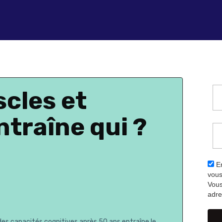
cles et
ntraîne qui ?
En
vous
Vous
adre
des capacités cognitives après 50 ans entraîne le