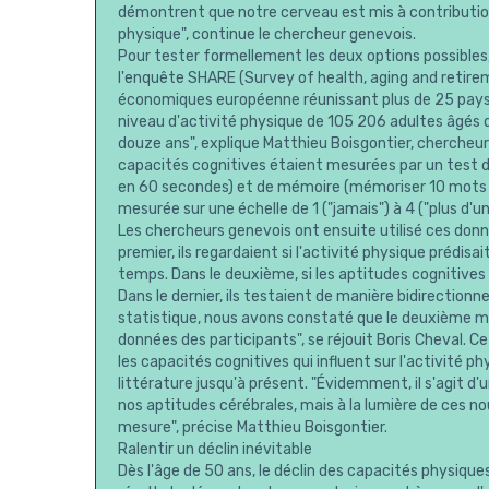
démontrent que notre cerveau est mis à contribution 
physique", continue le chercheur genevois.
Pour tester formellement les deux options possibles, 
l'enquête SHARE (Survey of health, aging and retire
économiques européenne réunissant plus de 25 pays. 
niveau d'activité physique de 105 206 adultes âgés 
douze ans", explique Matthieu Boisgontier, chercheur 
capacités cognitives étaient mesurées par un test d
en 60 secondes) et de mémoire (mémoriser 10 mots et 
mesurée sur une échelle de 1 ("jamais") à 4 ("plus d'u
Les chercheurs genevois ont ensuite utilisé ces donn
premier, ils regardaient si l'activité physique prédi
temps. Dans le deuxième, si les aptitudes cognitives
Dans le dernier, ils testaient de manière bidirectionne
statistique, nous avons constaté que le deuxième mod
données des participants", se réjouit Boris Cheval.
les capacités cognitives qui influent sur l'activité ph
littérature jusqu'à présent. "Évidemment, il s'agit d'
nos aptitudes cérébrales, mais à la lumière de ces no
mesure", précise Matthieu Boisgontier.
Ralentir un déclin inévitable
Dès l'âge de 50 ans, le déclin des capacités physique