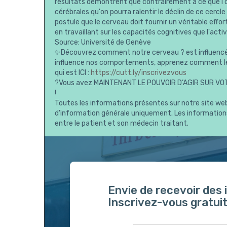
résultats démontrent que contrairement à ce que l'on
cérébrales qu'on pourra ralentir le déclin de ce cerc
postule que le cerveau doit fournir un véritable effort
en travaillant sur les capacités cognitives que l'acti
Source: Université de Genève
✨Découvrez comment notre cerveau ? est influencé 
influence nos comportements, apprenez comment le
qui est ICI :
https://cutt.ly/inscrivezvous
?Vous avez MAINTENANT LE POUVOIR D’AGIR SUR VOTR
!
Toutes les informations présentes sur notre site web
d'information générale uniquement. Les informations 
entre le patient et son médecin traitant.
Envie de recevoir des
Inscrivez-vous gratuit