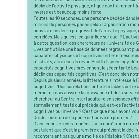
déclin de l'activité physique, et que contrairement à c
inverse est beaucoup moins forte.
Toutes les 10 secondes, une personne décède dans le 
millions de personnes par an selon l'Organisation mon
constate un déclin progressif de l'activité physique,
corrélées. Mais qu'est-ce qui influe sur quoi ? L'activ
à cette question, des chercheurs de l'Université de
Lives ont utilisé une base de données regroupant pl
capacités physiques et cognitives ont été mesurées
résultats, à lire dans la revue Health Psychology, dé
capacités cognitives préviennent la sédentarité beau
déclin des capacités cognitives. C'est donc bien notre
Depuis plusieurs années, la littérature s'intéresse à l
cognitives. "Des corrélations ont été établies entr
mémoire, mais aussi de la croissance et de la survie
chercheur au Centre interfacultaire en sciences affec
formellement testé qui précède qui: est-ce l'activité
cognitives ou l'inverse ? C'est ce que nous avons voulu
Qui de l'oeuf ou de la poule est arrivé en premier ?
D'anciennes études fondées sur la corrélation entre l
postulent que c'est la première qui prévient le décl
raconteraient pas qu'une moitié de l'histoire ? C'est