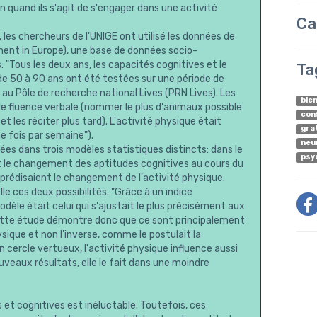
quand ils s'agit de s'engager dans une activité
Ca
les chercheurs de l'UNIGE ont utilisé les données de
ment in Europe), une base de données socio-
"Tous les deux ans, les capacités cognitives et le
Ta
de 50 à 90 ans ont été testées sur une période de
au Pôle de recherche national Lives (PRN Lives). Les
bie
e fluence verbale (nommer le plus d'animaux possible
con
les réciter plus tard). L'activité physique était
gra
ne fois par semaine").
neu
ées dans trois modèles statistiques distincts: dans le
psy
sait le changement des aptitudes cognitives au cours du
 prédisaient le changement de l'activité physique.
lle ces deux possibilités. "Grâce à un indice
èle était celui qui s'ajustait le plus précisément aux
 Cette étude démontre donc que ce sont principalement
ysique et non l'inverse, comme le postulait la
un cercle vertueux, l'activité physique influence aussi
uveaux résultats, elle le fait dans une moindre
s et cognitives est inéluctable. Toutefois, ces