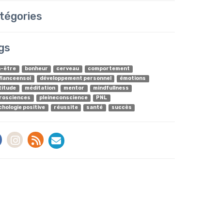
tégories
gs
n-être
bonheur
cerveau
comportement
fianceensoi
développement personnel
émotions
titude
méditation
mentor
mindfullness
rosciences
pleineconscience
PNL
chologie positive
réussite
santé
succès