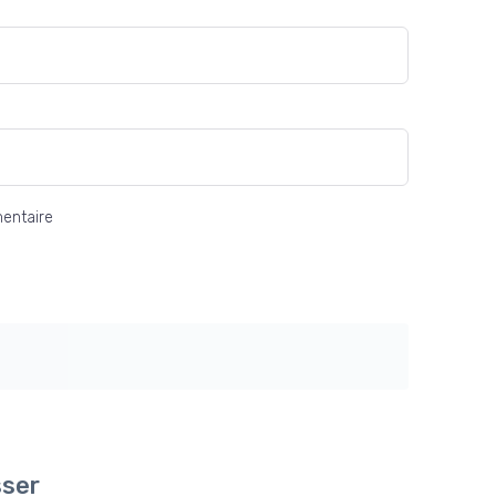
entaire
sser