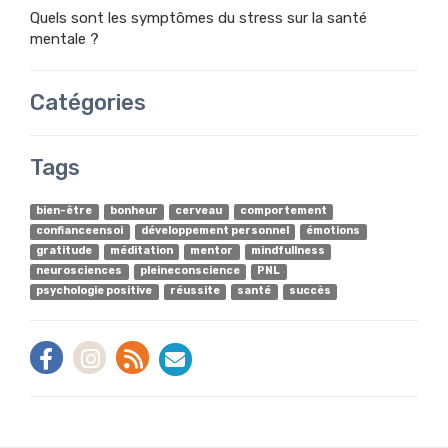
Quels sont les symptômes du stress sur la santé
mentale ?
Catégories
Tags
bien-être
bonheur
cerveau
comportement
confianceensoi
développement personnel
émotions
gratitude
méditation
mentor
mindfullness
neurosciences
pleineconscience
PNL
psychologie positive
réussite
santé
succès