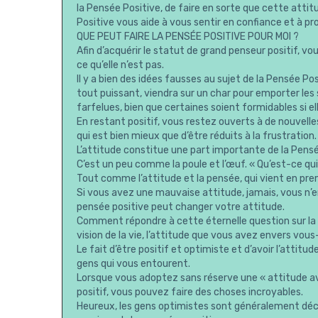
la Pensée Positive, de faire en sorte que cette att
Positive vous aide à vous sentir en confiance et à pr
QUE PEUT FAIRE LA PENSÉE POSITIVE POUR MOI ?
Afin d’acquérir le statut de grand penseur positif, 
ce qu’elle n’est pas.
Il y a bien des idées fausses au sujet de la Pensée Po
tout puissant, viendra sur un char pour emporter les
farfelues, bien que certaines soient formidables si ell
En restant positif, vous restez ouverts à de nouvell
qui est bien mieux que d’être réduits à la frustration.
L’attitude constitue une part importante de la Pensé
C’est un peu comme la poule et l’œuf. « Qu’est-ce qui 
Tout comme l’attitude et la pensée, qui vient en pre
Si vous avez une mauvaise attitude, jamais, vous n’
pensée positive peut changer votre attitude.
Comment répondre à cette éternelle question sur la P
vision de la vie, l’attitude que vous avez envers vo
Le fait d’être positif et optimiste et d’avoir l’attitude
gens qui vous entourent.
Lorsque vous adoptez sans réserve une « attitude av
positif, vous pouvez faire des choses incroyables.
Heureux, les gens optimistes sont généralement déc