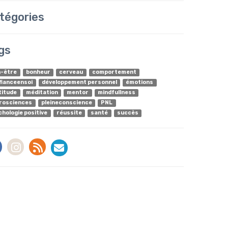
tégories
gs
n-être
bonheur
cerveau
comportement
fianceensoi
développement personnel
émotions
titude
méditation
mentor
mindfullness
rosciences
pleineconscience
PNL
chologie positive
réussite
santé
succès