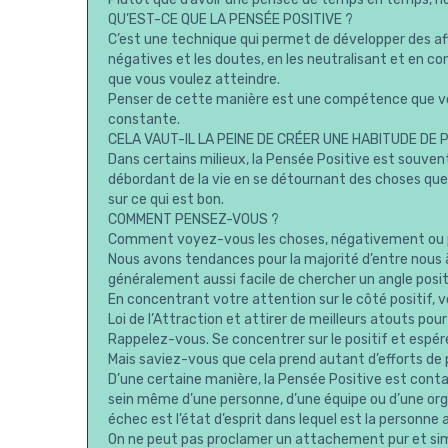
QU’EST-CE QUE LA PENSÉE POSITIVE ?
C’est une technique qui permet de développer des af
négatives et les doutes, en les neutralisant et en c
que vous voulez atteindre.
Penser de cette manière est une compétence que vo
constante.
CELA VAUT-IL LA PEINE DE CRÉER UNE HABITUDE DE 
Dans certains milieux, la Pensée Positive est souven
débordant de la vie en se détournant des choses qu
sur ce qui est bon.
COMMENT PENSEZ-VOUS ?
Comment voyez-vous les choses, négativement ou 
Nous avons tendances pour la majorité d’entre nous à 
généralement aussi facile de chercher un angle posit
En concentrant votre attention sur le côté positif, vo
Loi de l’Attraction et attirer de meilleurs atouts pour
Rappelez-vous. Se concentrer sur le positif et espére
Mais saviez-vous que cela prend autant d’efforts de 
D’une certaine manière, la Pensée Positive est conta
sein même d’une personne, d’une équipe ou d’une orga
échec est l’état d’esprit dans lequel est la personn
On ne peut pas proclamer un attachement pur et simpl