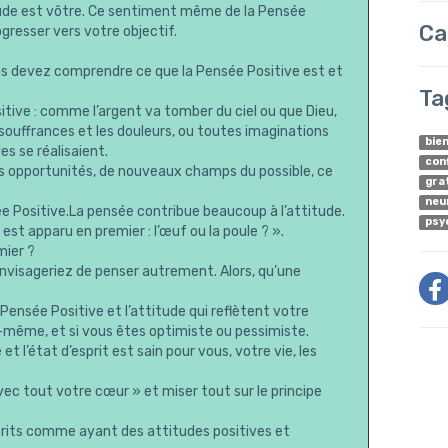
itude est vôtre. Ce sentiment même de la Pensée
Ca
ogresser vers votre objectif.
vous devez comprendre ce que la Pensée Positive est et
Ta
sitive : comme l’argent va tomber du ciel ou que Dieu,
 souffrances et les douleurs, ou toutes imaginations
bie
es se réalisaient.
con
es opportunités, de nouveaux champs du possible, ce
gra
neu
e Positive.La pensée contribue beaucoup à l’attitude.
psy
est apparu en premier : l’œuf ou la poule ? ».
mier ?
envisageriez de penser autrement. Alors, qu’une
ensée Positive et l’attitude qui reflètent votre
us-même, et si vous êtes optimiste ou pessimiste.
 et l’état d’esprit est sain pour vous, votre vie, les
ec tout votre cœur » et miser tout sur le principe
rits comme ayant des attitudes positives et