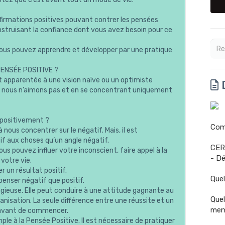
firmations positives pouvant contrer les pensées
onstruisant la confiance dont vous avez besoin pour ce
us pouvez apprendre et développer par une pratique
PENSÉE POSITIVE ?
t apparentée à une vision naïve ou un optimiste
D
e nous n’aimons pas et en se concentrant uniquement
positivement ?
Comm
nous concentrer sur le négatif. Mais, il est
if aux choses qu’un angle négatif.
CER
us pouvez influer votre inconscient, faire appel à la
- Dé
 votre vie.
r un résultat positif.
Quel
penser négatif que positif.
gieuse. Elle peut conduire à une attitude gagnante au
Quel
nisation. La seule différence entre une réussite et un
men
e avant de commencer.
e à la Pensée Positive. Il est nécessaire de pratiquer