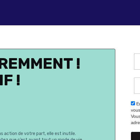
REMMENT !
F !
En
vous
Vous
adre
 action de votre part, elle est inutile.
tez que c’est avant tout un mode de vie.