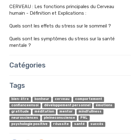
CERVEAU : Les fonctions principales du Cerveau
humain - Définition et Explications :
Quels sont les effets du stress sur le sommeil ?
Quels sont les symptômes du stress sur la santé
mentale ?
Catégories
Tags
bien-être
bonheur
cerveau
comportement
confianceensoi
développement personnel
émotions
gratitude
méditation
mentor
mindfullness
neurosciences
pleineconscience
PNL
psychologie positive
réussite
santé
succès