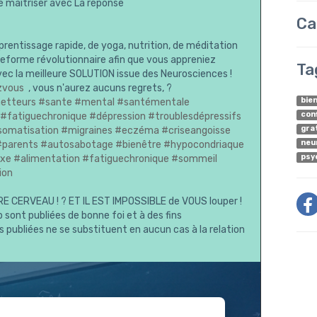
 maîtriser avec La réponse
Ca
rentissage rapide, de yoga, nutrition, de méditation
eforme révolutionnaire afin que vous appreniez
Ta
avec la meilleure SOLUTION issue des Neurosciences !
ezvous
, vous n'aurez aucuns regrets, ?
bie
etteurs
#sante
#mental
#santémentale
con
#fatiguechronique
#dépression
#troublesdépressifs
gra
somatisation
#migraines
#eczéma
#criseangoisse
neu
#parents
#autosabotage
#bienêtre
#hypocondriaque
psy
xe
#alimentation
#fatiguechronique
#sommeil
ion
 CERVEAU ! ? ET IL EST IMPOSSIBLE de VOUS louper !
 sont publiées de bonne foi et à des fins
publiées ne se substituent en aucun cas à la relation