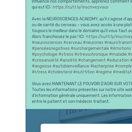
influence nos comportements, apprenez comment le
qui est ICI :
https://cutt.ly/inscrivezvous
Avec la NEUROSCIENCES ACAEDMY, qu'il s'agisse d'app
ou de santé du cerveau – vous avez accès à une plat
toujours le meilleur dans le domaine qu’il vous faut 
Alors franchissez le pas ! ICI :
https://cutt.ly/inscriv
#neurosciences
#cerveau
#neurones
#neurotransm
#penséesnegatives
#surchargementale
#émotions
#psychologie
#stress
#stresschronique
#maladie
#
#criseanxiété
#anxiété
#changement
#education
#angoisse
#autobienveillance
#lacherprise
#comple
#stress
#cholesterol
#nutrtition
#regime
#meditat
Vous avez MAINTENANT LE POUVOIR D’AGIR SUR VOTRE
Toutes les informations présentes sur notre site web
d'information générale uniquement. Les informations 
entre le patient et son médecin traitant.