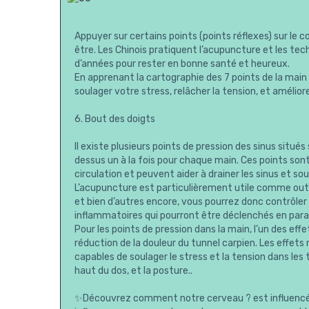
Appuyer sur certains points (points réflexes) sur le co
être. Les Chinois pratiquent l’acupuncture et les tec
d’années pour rester en bonne santé et heureux.
En apprenant la cartographie des 7 points de la mai
soulager votre stress, relâcher la tension, et amélior
6. Bout des doigts
Il existe plusieurs points de pression des sinus situé
dessus un à la fois pour chaque main. Ces points sont s
circulation et peuvent aider à drainer les sinus et sou
L’acupuncture est particulièrement utile comme outil
et bien d’autres encore, vous pourrez donc contrôler l
inflammatoires qui pourront être déclenchés en paral
Pour les points de pression dans la main, l’un des eff
réduction de la douleur du tunnel carpien. Les effet
capables de soulager le stress et la tension dans les
haut du dos, et la posture..
✨Découvrez comment notre cerveau ? est influencé 