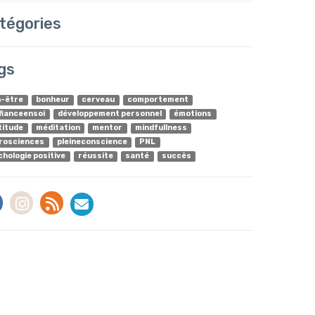
tégories
gs
n-être
bonheur
cerveau
comportement
fianceensoi
développement personnel
émotions
titude
méditation
mentor
mindfullness
rosciences
pleineconscience
PNL
chologie positive
réussite
santé
succès