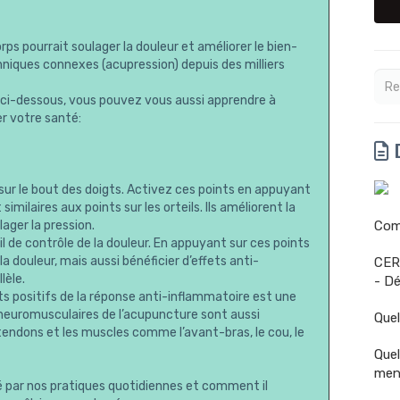
rps pourrait soulager la douleur et améliorer le bien-
hniques connexes (acupression) depuis des milliers
n ci-dessous, vous pouvez vous aussi apprendre à
er votre santé:
D
s sur le bout des doigts. Activez ces points en appuyant
imilaires aux points sur les orteils. Ils améliorent la
lager la pression.
Comm
 de contrôle de la douleur. En appuyant sur ces points
a douleur, mais aussi bénéficier d’effets anti-
CER
lèle.
- Dé
ets positifs de la réponse anti-inflammatoire est une
s neuromusculaires de l’acupuncture sont aussi
Quel
 tendons et les muscles comme l’avant-bras, le cou, le
Quel
men
par nos pratiques quotidiennes et comment il