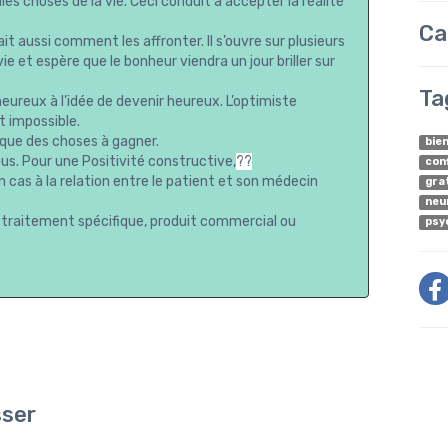
les choses de la vie. Ceci conduit à accepter la réalité
Ca
sait aussi comment les affronter. Il s’ouvre sur plusieurs
vie et espère que le bonheur viendra un jour briller sur
Ta
 heureux à l’idée de devenir heureux. L’optimiste
t impossible.
 que des choses à gagner.
bie
us. Pour une Positivité constructive,
??
con
 cas à la relation entre le patient et son médecin
gra
neu
traitement spécifique, produit commercial ou
psy
sser