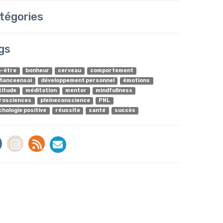
tégories
gs
n-être
bonheur
cerveau
comportement
fianceensoi
développement personnel
émotions
titude
méditation
mentor
mindfullness
rosciences
pleineconscience
PNL
chologie positive
réussite
santé
succès