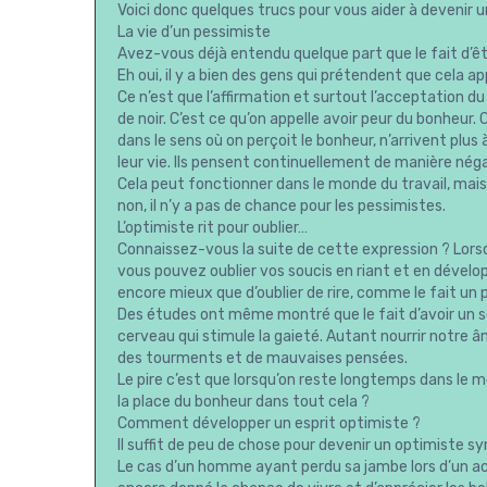
Voici donc quelques trucs pour vous aider à devenir
La vie d’un pessimiste
Avez-vous déjà entendu quelque part que le fait d’êt
Eh oui, il y a bien des gens qui prétendent que cela ap
Ce n’est que l’affirmation et surtout l’acceptation d
de noir. C’est ce qu’on appelle avoir peur du bonheur
dans le sens où on perçoit le bonheur, n’arrivent plu
leur vie. Ils pensent continuellement de manière néga
Cela peut fonctionner dans le monde du travail, mais
non, il n’y a pas de chance pour les pessimistes.
L’optimiste rit pour oublier…
Connaissez-vous la suite de cette expression ? Lo
vous pouvez oublier vos soucis en riant et en dévelo
encore mieux que d’oublier de rire, comme le fait un 
Des études ont même montré que le fait d’avoir un s
cerveau qui stimule la gaieté. Autant nourrir notre 
des tourments et de mauvaises pensées.
Le pire c’est que lorsqu’on reste longtemps dans le mo
la place du bonheur dans tout cela ?
Comment développer un esprit optimiste ?
Il suffit de peu de chose pour devenir un optimiste sy
Le cas d’un homme ayant perdu sa jambe lors d’un accid