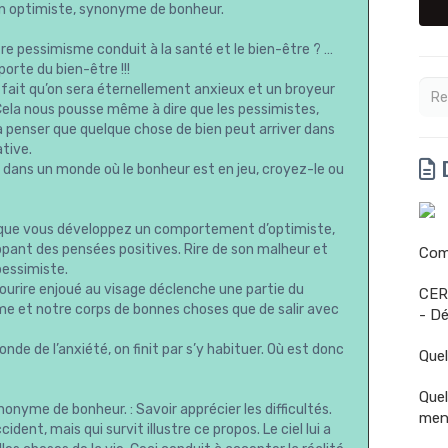
 un optimiste, synonyme de bonheur.
re pessimisme conduit à la santé et le bien-être ? …
porte du bien-être !!!
u fait qu’on sera éternellement anxieux et un broyeur
. Cela nous pousse même à dire que les pessimistes,
s à penser que quelque chose de bien peut arriver dans
tive.
D
 dans un monde où le bonheur est en jeu, croyez-le ou
rsque vous développez un comportement d’optimiste,
ppant des pensées positives. Rire de son malheur et
Comm
pessimiste.
ourire enjoué au visage déclenche une partie du
CER
âme et notre corps de bonnes choses que de salir avec
- Dé
nde de l’anxiété, on finit par s’y habituer. Où est donc
Quel
Quel
nonyme de bonheur. : Savoir apprécier les difficultés.
men
ent, mais qui survit illustre ce propos. Le ciel lui a