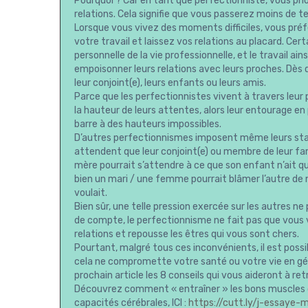
Pourquoi ? Car en tant que perfectionniste, vous prior
relations. Cela signifie que vous passerez moins de
Lorsque vous vivez des moments difficiles, vous pré
votre travail et laissez vos relations au placard. Cer
personnelle de la vie professionnelle, et le travail ai
empoisonner leurs relations avec leurs proches. Dès qu
leur conjoint(e), leurs enfants ou leurs amis.
Parce que les perfectionnistes vivent à travers leur p
la hauteur de leurs attentes, alors leur entourage en p
barre à des hauteurs impossibles.
D’autres perfectionnismes imposent même leurs stan
attendent que leur conjoint(e) ou membre de leur fami
mère pourrait s’attendre à ce que son enfant n’ait q
bien un mari / une femme pourrait blâmer l’autre de ne 
voulait.
Bien sûr, une telle pression exercée sur les autres ne
de compte, le perfectionnisme ne fait pas que vous v
relations et repousse les êtres qui vous sont chers.
Pourtant, malgré tous ces inconvénients, il est poss
cela ne compromette votre santé ou votre vie en génér
prochain article les 8 conseils qui vous aideront à re
Découvrez comment « entraîner » les bons muscles 
capacités cérébrales, ICI :
https://cutt.ly/j-essaye-