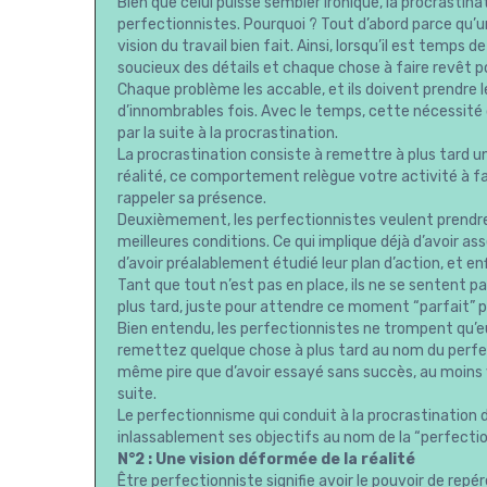
Bien que celui puisse sembler ironique, la procrastin
perfectionnistes. Pourquoi ? Tout d’abord parce qu’
vision du travail bien fait. Ainsi, lorsqu’il est temp
soucieux des détails et chaque chose à faire revêt 
Chaque problème les accable, et ils doivent prendre
d’innombrables fois. Avec le temps, cette nécessité 
par la suite à la procrastination.
La procrastination consiste à remettre à plus tard 
réalité, ce comportement relègue votre activité à f
rappeler sa présence.
Deuxièmement, les perfectionnistes veulent prendre
meilleures conditions. Ce qui implique déjà d’avoir ass
d’avoir préalablement étudié leur plan d’action, et enfi
Tant que tout n’est pas en place, ils ne se sentent p
plus tard, juste pour attendre ce moment “parfait” p
Bien entendu, les perfectionnistes ne trompent qu
remettez quelque chose à plus tard au nom du perfec
même pire que d’avoir essayé sans succès, au moins 
suite.
Le perfectionnisme qui conduit à la procrastination d
inlassablement ses objectifs au nom de la “perfectio
N°2 : Une vision déformée de la réalité
Être perfectionniste signifie avoir le pouvoir de re