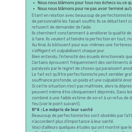
Nous nous blâmons pour tous nos échecs ou ce qui
Nous nous blâmons pour ne pas avoir terminé auta
Etant en relation avec beaucoup de perfectionnistes,
de personnalité les faisait souffrir. Ils se débatt
refusent de demander de l’aide.
Ils cherchent constamment à améliorer la qualité de le
à faire. Ils veulent atteindre la perfection en tout,
Au final, ils bâtissent pour eux-mêmes une forteresse
s’affligent et culpabilisent chaque jour.
Bien entendu, l’intensité des écueils émotionnels que
Certains éprouvent fréquemment des sentiments de 
paralysés par le regret de choses qui paraissent anod
Le fait est qu’être perfectionniste peut sembler gra
souffrance profonde, un poids et une culpabilité énor
Si cette situation n’est pas maîtrisée, alors la dépre
peuvent même être cliniquement déprimés. Dans les
combiné à une faible estime de soi et à un refus de d
feu (voir le point suivant).
N°4 : Le mépris de leur santé
Beaucoup de perfectionnistes sont obsédés par l’atte
n’accordent plus d’importance à leur santé.
Voici d’ailleurs quelques études qui ont montré que l