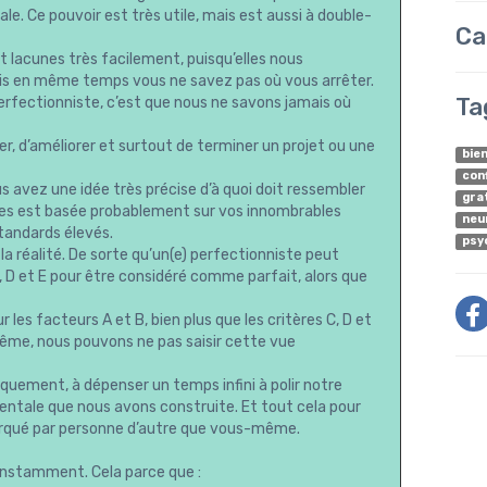
e. Ce pouvoir est très utile, mais est aussi à double-
Ca
 et lacunes très facilement, puisqu’elles nous
ais en même temps vous ne savez pas où vous arrêter.
Ta
perfectionniste, c’est que nous ne savons jamais où
er, d’améliorer et surtout de terminer un projet ou une
bie
con
s avez une idée très précise d’à quoi doit ressembler
gra
oses est basée probablement sur vos innombrables
neu
standards élevés.
psy
la réalité. De sorte qu’un(e) perfectionniste peut
 C, D et E pour être considéré comme parfait, alors que
 les facteurs A et B, bien plus que les critères C, D et
rême, nous pouvons ne pas saisir cette vue
quement, à dépenser un temps infini à polir notre
mentale que nous avons construite. Et tout cela pour
emarqué par personne d’autre que vous-même.
constamment. Cela parce que :