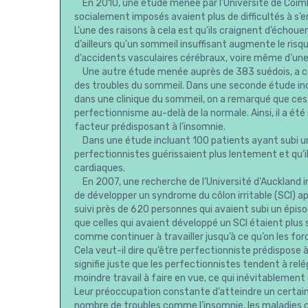
En 2010, une étude menée par l’Université de Coimb
socialement imposés avaient plus de difficultés à s’e
L’une des raisons à cela est qu’ils craignent d’écho
d’ailleurs qu’un sommeil insuffisant augmente le risq
d’accidents vasculaires cérébraux, voire même d’une
Une autre étude menée auprès de 383 suédois, a co
des troubles du sommeil. Dans une seconde étude inc
dans une clinique du sommeil, on a remarqué que ces
perfectionnisme au-delà de la normale. Ainsi, il a é
facteur prédisposant à l’insomnie.
Dans une étude incluant 100 patients ayant subi une
perfectionnistes guérissaient plus lentement et qu’i
cardiaques.
En 2007, une recherche de l’Université d’Auckland i
de développer un syndrome du côlon irritable (SCI) a
suivi près de 620 personnes qui avaient subi un épis
que celles qui avaient développé un SCI étaient plus
comme continuer à travailler jusqu’à ce qu’on les forc
Cela veut-il dire qu’être perfectionniste prédispose
signifie juste que les perfectionnistes tendent à relé
moindre travail à faire en vue, ce qui inévitablement 
Leur préoccupation constante d’atteindre un certain
nombre de troubles comme l’insomnie, les maladies car