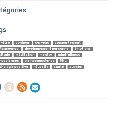
tégories
gs
n-être
bonheur
cerveau
comportement
fianceensoi
développement personnel
émotions
titude
méditation
mentor
mindfullness
rosciences
pleineconscience
PNL
chologie positive
réussite
santé
succès