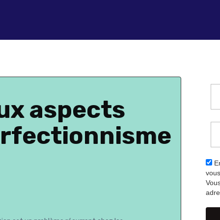
aux aspects
erfectionnisme
En
vous
Vous
adre