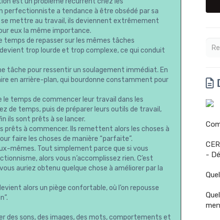
ation est un problème récurrent chez les
un perfectionniste a tendance à être obsédé par sa
s de se mettre au travail, ils deviennent extrêmement
pour eux la même importance.
 le temps de repasser sur les mêmes tâches
devient trop lourde et trop complexe, ce qui conduit
une tâche pour ressentir un soulagement immédiat. En
aire en arrière-plan, qui bourdonne constamment pour
D
 le temps de commencer leur travail dans les
ez de temps, puis de préparer leurs outils de travail,
n ils sont prêts à se lancer.
Comm
as prêts à commencer. Ils remettent alors les choses à
our faire les choses de manière “parfaite”.
CER
’eux-mêmes. Tout simplement parce que si vous
- Dé
tionnisme, alors vous n’accomplissez rien. C’est
vous auriez obtenu quelque chose à améliorer par la
Quel
evient alors un piège confortable, où l’on repousse
Quel
n”.
men
pérer des sons, des images, des mots, comportements et