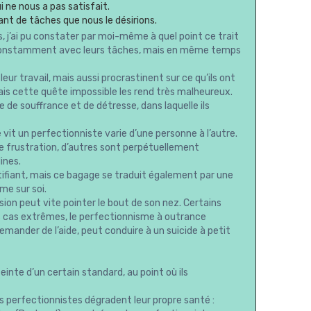
 ne nous a pas satisfait.
nt de tâches que nous le désirions.
 j’ai pu constater par moi-même à quel point ce trait
ent constamment avec leurs tâches, mais en même temps
ur travail, mais aussi procrastinent sur ce qu’ils ont
 mais cette quête impossible les rend très malheureux.
 de souffrance et de détresse, dans laquelle ils
 vit un perfectionniste varie d’une personne à l’autre.
frustration, d’autres sont perpétuellement
ines.
tifiant, mais ce bagage se traduit également par une
me sur soi.
ssion peut vite pointer le bout de son nez. Certains
 cas extrêmes, le perfectionnisme à outrance
emander de l’aide, peut conduire à un suicide à petit
inte d’un certain standard, au point où ils
es perfectionnistes dégradent leur propre santé :