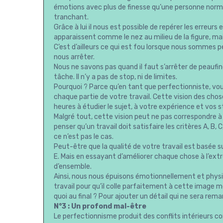
émotions avec plus de finesse qu’une personne normal
tranchant.
Grâce à lui il nous est possible de repérer les erreurs
apparaissent comme le nez au milieu de la figure, m
C’est d’ailleurs ce qui est fou lorsque nous sommes 
nous arrêter.
Nous ne savons pas quand il faut s’arrêter de peaufin
tâche. Il n’y a pas de stop, ni de limites.
Pourquoi ? Parce qu’en tant que perfectionniste, vou
chaque partie de votre travail. Cette vision des ch
heures à étudier le sujet, à votre expérience et vos 
Malgré tout, cette vision peut ne pas correspondre à 
penser qu’un travail doit satisfaire les critères A, B,
ce n’est pas le cas.
Peut-être que la qualité de votre travail est basée sur
E. Mais en essayant d’améliorer chaque chose à l’ext
d’ensemble.
Ainsi, nous nous épuisons émotionnellement et physi
travail pour qu’il colle parfaitement à cette image 
quoi au final ? Pour ajouter un détail qui ne sera r
N°3 : Un profond mal-être
Le perfectionnisme produit des conflits intérieurs 