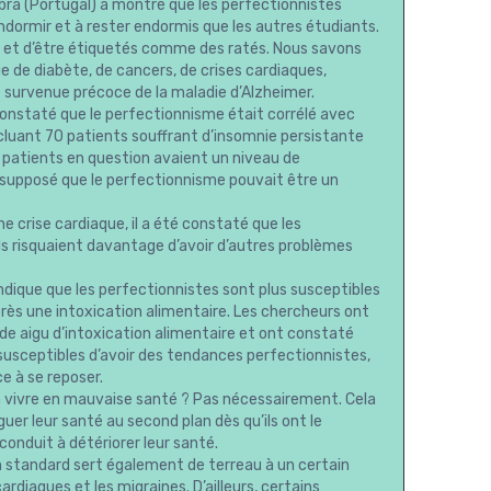
ra (Portugal) a montré que les perfectionnistes
ndormir et à rester endormis que les autres étudiants.
uer et d’être étiquetés comme des ratés. Nous savons
ue de diabète, de cancers, de crises cardiaques,
 survenue précoce de la maladie d’Alzheimer.
nstaté que le perfectionnisme était corrélé avec
luant 70 patients souffrant d’insomnie persistante
 patients en question avaient un niveau de
té supposé que le perfectionnisme pouvait être un
 crise cardiaque, il a été constaté que les
ls risquaient davantage d’avoir d’autres problèmes
ndique que les perfectionnistes sont plus susceptibles
près une intoxication alimentaire. Les chercheurs ont
ode aigu d’intoxication alimentaire et ont constaté
 susceptibles d’avoir des tendances perfectionnistes,
e à se reposer.
 à vivre en mauvaise santé ? Pas nécessairement. Cela
guer leur santé au second plan dès qu’ils ont le
conduit à détériorer leur santé.
 standard sert également de terreau à un certain
diaques et les migraines. D’ailleurs, certains