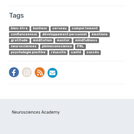
Tags
bien-être
bonheur
cerveau
comportement
confianceensoi
développement personnel
émotions
gratitude
méditation
mentor
mindfullness
neurosciences
pleineconscience
PNL
psychologie positive
réussite
santé
succès
Neurosciences Academy